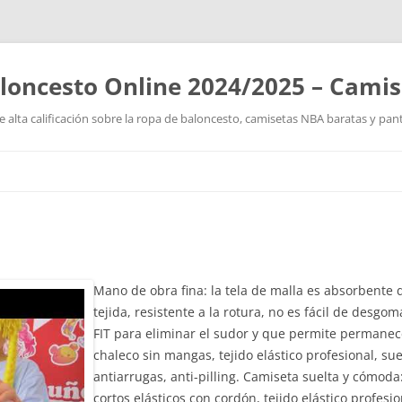
loncesto Online 2024/2025 – Cami
 alta calificación sobre la ropa de baloncesto, camisetas NBA baratas y pan
Saltar
al
contenido
Mano de obra fina: la tela de malla es absorbente 
tejida, resistente a la rotura, no es fácil de desgo
FIT para eliminar el sudor y que permite permanec
chaleco sin mangas, tejido elástico profesional, sue
antiarrugas, anti-pilling. Camiseta suelta y cómod
cortos elásticos con cordón, tejido elástico profesi