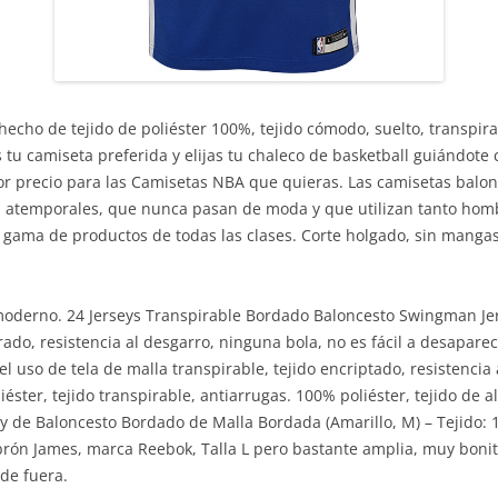
echo de tejido de poliéster 100%, tejido cómodo, suelto, transpira
 tu camiseta preferida y elijas tu chaleco de basketball guiándote
 precio para las Camisetas NBA que quieras. Las camisetas balon
es atemporales, que nunca pasan de moda y que utilizan tanto ho
gama de productos de todas las clases. Corte holgado, sin mangas.
 moderno. 24 Jerseys Transpirable Bordado Baloncesto Swingman Jer
frado, resistencia al desgarro, ninguna bola, no es fácil a desapare
el uso de tela de malla transpirable, tejido encriptado, resistencia 
éster, tejido transpirable, antiarrugas. 100% poliéster, tejido de al
y de Baloncesto Bordado de Malla Bordada (Amarillo, M) – Tejido: 
ebrón James, marca Reebok, Talla L pero bastante amplia, muy boni
de fuera.