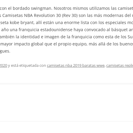
n con el bordado swingman. Nosotros mismos utilizamos las camiset
Las Camisetas NBA Revolution 30 (Rev 30) son las más modernas del
seta kobe bryant, allí están una enorme lista con los especiales m
 año una franquicia estadounidense haya convocado al básquet ar
también la identidad e imagen de la franquicia como esta de los S
 mayor impacto global que el propio equipo, más allá de los buen
gues.
2020
y está etiquetada con
camisetas nba 2019 baratas wwe
,
camisetas repli