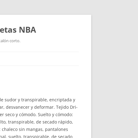
setas NBA
talón corto.
de sudor y transpirable, encriptada y
mar, desvanecer y deformar. Tejido Dri-
er seco y cómodo. Suelto y cómodo:
lto, transpirable, de secado rápido,
a: chaleco sin mangas, pantalones
onal, suelto, transpirable, de secado