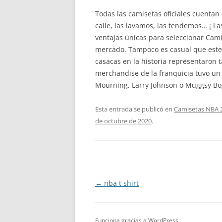
Todas las camisetas oficiales cuenta
calle, las lavamos, las tendemos… ¡ 
ventajas únicas para seleccionar Cami
mercado. Tampoco es casual que este
casacas en la historia representaron 
merchandise de la franquicia tuvo un
Mourning, Larry Johnson o Muggsy Bo
Esta entrada se publicó en
Camisetas NBA 
de octubre de 2020
.
Navegación
←
nba t shirt
de
entradas
Funciona gracias a WordPress