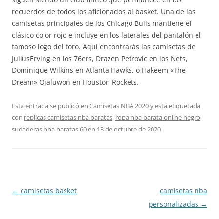
recuerdos de todos los aficionados al basket. Una de las
camisetas principales de los Chicago Bulls mantiene el
clásico color rojo e incluye en los laterales del pantalón el
famoso logo del toro. Aquí encontrarás las camisetas de
JuliusErving en los 76ers, Drazen Petrovic en los Nets,
Dominique Wilkins en Atlanta Hawks, o Hakeem «The
Dream» Ojaluwon en Houston Rockets.
Esta entrada se publicó en
Camisetas NBA 2020
y está etiquetada
con
replicas camisetas nba baratas
,
ropa nba barata online negro
,
sudaderas nba baratas 60
en
13 de octubre de 2020
.
Navegación
←
camisetas basket
camisetas nba
de
personalizadas
→
entradas