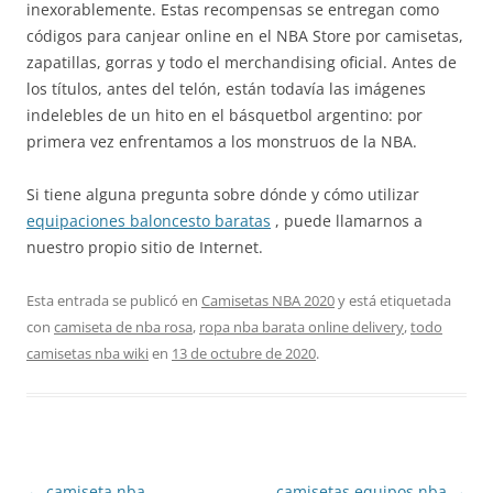
inexorablemente. Estas recompensas se entregan como
códigos para canjear online en el NBA Store por camisetas,
zapatillas, gorras y todo el merchandising oficial. Antes de
los títulos, antes del telón, están todavía las imágenes
indelebles de un hito en el básquetbol argentino: por
primera vez enfrentamos a los monstruos de la NBA.
Si tiene alguna pregunta sobre dónde y cómo utilizar
equipaciones baloncesto baratas
, puede llamarnos a
nuestro propio sitio de Internet.
Esta entrada se publicó en
Camisetas NBA 2020
y está etiquetada
con
camiseta de nba rosa
,
ropa nba barata online delivery
,
todo
camisetas nba wiki
en
13 de octubre de 2020
.
Navegación
←
camiseta nba
camisetas equipos nba
→