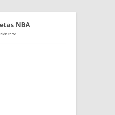
setas NBA
talón corto.