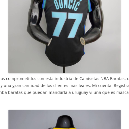
os comprometidos con esta industria de Camisetas NBA Baratas, c
e y una gran cantidad de los clientes más leales. Mi cuenta. Registr
nba baratas que puedan mandarla a uruguay vi una que es mascami