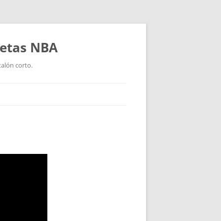
setas NBA
talón corto.