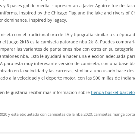
os y 6 pases gol de media. ↑ «presentan a Javier Aguirre fue destac
 uniforms, inspired by the Chicago Flag and the lake and rivers of 
for dominance, inspired by legacy.
miseta con el tradicional oro de LA y tipografía similar a su época
en el juego 2k18 es la camiseta gatorade nba 2k18. Puedes comprarla
mparar las variantes de pantalones nba con otros en su categoría 
 pantalones nba. Esto le ayudará a hacer una elección adecuada pa
SA para esta muy interesante versión de camiseta, con una base blan
pirado en la velocidad y las carreras, similar a uno usado hace 
iado a la velocidad y el deporte motor, con las 500 millas de Indian
ién le gustaría recibir más información sobre
tienda basket barcel
2020
y está etiquetada con
camisetas de la nba 2020
,
camisetas manga corta