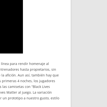
 línea para rendir homenaje al
ntrenadores hasta propietarios, sin
la afición. Aun así, también hay que
s primeras 4 noches, los jugadores
 las camisetas con “Black Lives
ves Matter al juego. La variación
un prototipo a nuestro gusto, estilo