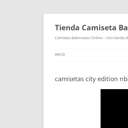
Tienda Camiseta Ba
Camiseta Baloncesto Online – Una tienda de
INICIO
camisetas city edition n