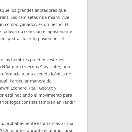
n aquellos grandes anotadores que
urant. Las camisetas nba miami vice
 un combo ganador, es un hecho. El
e todavía no conocían el apasionante
o, podrás lucir tu pasión por el
te los hombres pueden vestir los
a NBA para traernos Stay Unite, una
 referencia a una avenida icónica de
itual. Particular manera de
 Kawhi Leonard, Paul George y
tor está haciendo el movimiento para
arios logos consiste también en rendir
tió, probablemente estaría más arriba
 35,5 minutos durante el último curso,