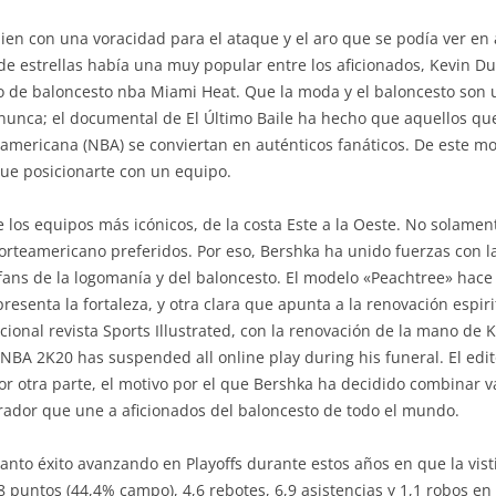
uien con una voracidad para el ataque y el aro que se podía ver e
e estrellas había una muy popular entre los aficionados, Kevin D
ipo de baloncesto nba Miami Heat. Que la moda y el baloncesto son
 nunca; el documental de El Último Baile ha hecho que aquellos qu
mericana (NBA) se conviertan en auténticos fanáticos. De este mod
 que posicionarte con un equipo.
 los equipos más icónicos, de la costa Este a la Oeste. No solamen
orteamericano preferidos. Por eso, Bershka ha unido fuerzas con l
s fans de la logomanía y del baloncesto. El modelo «Peachtree» hace
esenta la fortaleza, y otra clara que apunta a la renovación espir
icional revista Sports Illustrated, con la renovación de la mano de
NBA 2K20 has suspended all online play during his funeral. El edi
r otra parte, el motivo por el que Bershka ha decidido combinar v
rador que une a aficionados del baloncesto de todo el mundo.
tanto éxito avanzando en Playoffs durante estos años en que la vis
8 puntos (44,4% campo), 4,6 rebotes, 6,9 asistencias y 1,1 robos en