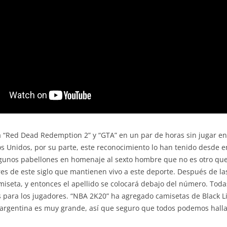
a “Red Dead Redemption 2” y “GTA” en un par de horas sin jugar en
 Unidos, por su parte, este reconocimiento lo han tenido desde e
gunos pabellones en homenaje al sexto hombre que no es otro que 
es de este siglo que mantienen vivo a este deporte. Después de la
seta, y entonces el apellido se colocará debajo del número. Todas
is para los jugadores. “NBA 2K20” ha agregado camisetas de Black Li
argentina es muy grande, así que seguro que todos podemos hallar 