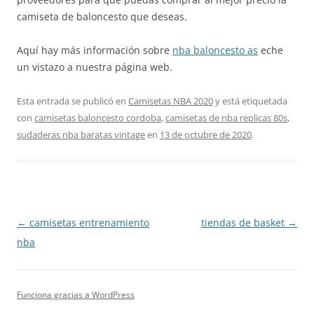
camiseta de baloncesto que deseas.
Aquí hay más información sobre
nba baloncesto as
eche
un vistazo a nuestra página web.
Esta entrada se publicó en
Camisetas NBA 2020
y está etiquetada
con
camisetas baloncesto cordoba
,
camisetas de nba replicas 80s
,
sudaderas nba baratas vintage
en
13 de octubre de 2020
.
Navegación
←
camisetas entrenamiento
tiendas de basket
→
de
nba
entradas
Funciona gracias a WordPress