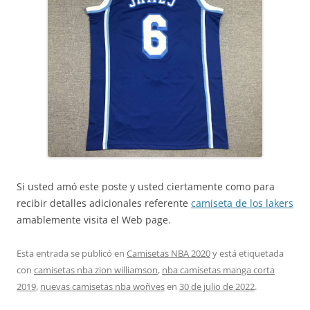
Si usted amó este poste y usted ciertamente como para
recibir detalles adicionales referente
camiseta de los lakers
amablemente visita el Web page.
Esta entrada se publicó en
Camisetas NBA 2020
y está etiquetada
con
camisetas nba zion williamson
,
nba camisetas manga corta
2019
,
nuevas camisetas nba woñves
en
30 de julio de 2022
.