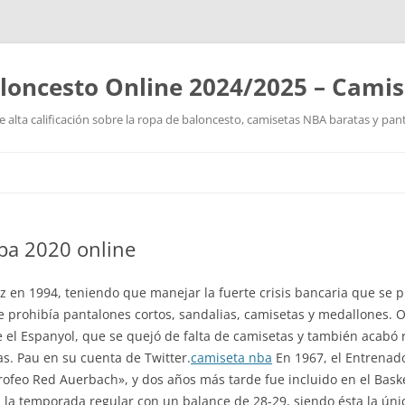
loncesto Online 2024/2025 – Cami
 alta calificación sobre la ropa de baloncesto, camisetas NBA baratas y pan
Saltar
al
contenido
ba 2020 online
z en 1994, teniendo que manejar la fuerte crisis bancaria que se 
e prohibía pantalones cortos, sandalias, camisetas y medallones. 
 el Espanyol, que se quejó de falta de camisetas y también acabó r
s. Pau en su cuenta de Twitter.
camiseta nba
En 1967, el Entrenad
feo Red Auerbach», y dos años más tarde fue incluido en el Basket
on la temporada regular con un balance de 28-29, siendo ésta la ú