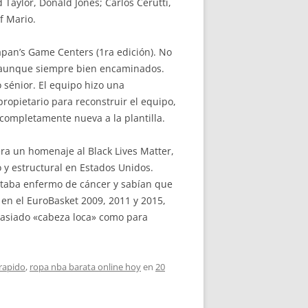
Taylor, Donald Jones; Carlos Cerutti,
f Mario.
apan’s Game Centers (1ra edición). No
, aunque siempre bien encaminados.
 sénior. El equipo hizo una
ropietario para reconstruir el equipo,
completamente nueva a la plantilla.
era un homenaje al Black Lives Matter,
o y estructural en Estados Unidos.
estaba enfermo de cáncer y sabían que
en el EuroBasket 2009, 2011 y 2015,
masiado «cabeza loca» como para
rapido
,
ropa nba barata online hoy
en
20