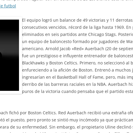
e futbol
El equipo logró un balance de 49 victorias y 11 derrota
consecutivos vencidos, récord de la liga hasta 1969. En
eliminados en seis partidos ante Chicago Stags. Poste
un equipo de baloncesto formado por jugadores de Was
americano. Arnold Jacob «Red» Auerbach (20 de septie
fue un prestigioso e influyente entrenador de baloncest
Blackhawks y Boston Celtics. Primero, no seleccionó al 
enfureciendo a la afición de Boston. Entrenó a muchos
ingresarían en el Basketball Hall of Fame, pero, más im
derribo de las barreras raciales en la NBA. Auerbach 
puros de la victoria cuando pensaba que el partido est
ach fichó por Boston Celtics. Red Auerbach recibió una extraña of
tó el puesto, pero pronto se sintió muy incómodo ya que práctica
rara de su enfermedad. Sin embargo, el propietario Uline declinó 