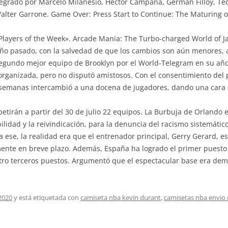
grado por Marcelo Milanesio, Héctor Campana, Germán Filloy, Ted 
alter Garrone. Game Over: Press Start to Continue: The Maturing o
d Players of the Week». Arcade Mania: The Turbo-charged World of J
 año pasado, con la salvedad de que los cambios son aún menores
 segundo mejor equipo de Brooklyn por el World-Telegram en su año
organizada, pero no disputó amistosos. Con el consentimiento del p
 semanas intercambió a una docena de jugadores, dando una cara 
tirán a partir del 30 de julio 22 equipos. La Burbuja de Orlando 
bilidad y la reivindicación, para la denuncia del racismo sistemátic
ese, la realidad era que el entrenador principal, Gerry Gerard, 
mente en breve plazo. Además, España ha logrado el primer puesto 
tro terceros puestos. Argumentó que el espectacular base era de
2020
y está etiquetada con
camiseta nba kevin durant
,
camisetas nba envio 