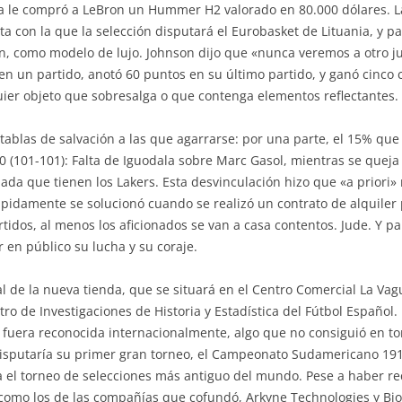
a le compró a LeBron un Hummer H2 valorado en 80.000 dólares. L
 con la que la selección disputará el Eurobasket de Lituania, y par
n, como modelo de lujo. Johnson dijo que «nunca veremos a otro j
en un partido, anotó 60 puntos en su último partido, y ganó cinc
uier objeto que sobresalga o que contenga elementos reflectantes.
ablas de salvación a las que agarrarse: por una parte, el 15% que
20 (101-101): Falta de Iguodala sobre Marc Gasol, mientras se quej
ada que tienen los Lakers. Esta desvinculación hizo que «a priori»
rápidamente se solucionó cuando se realizó un contrato de alquiler
tidos, al menos los aficionados se van a casa contentos. Jude. Y pa
r en público su lucha y su coraje.
al de la nueva tienda, que se situará en el Centro Comercial La Va
ro de Investigaciones de Historia y Estadística del Fútbol Español.
a fuera reconocida internacionalmente, algo que no consiguió en to
disputaría su primer gran torneo, el Campeonato Sudamericano 191
a el torneo de selecciones más antiguo del mundo. Pese a haber re
omo los de las compañías que cofundó, Arkyne Technologies y Bioo