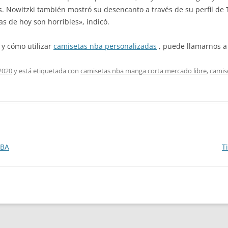
tas. Nowitzki también mostró su desencanto a través de su perfil de
s de hoy son horribles», indicó.
 y cómo utilizar
camisetas nba personalizadas
, puede llamarnos a 
2020
y está etiquetada con
camisetas nba manga corta mercado libre
,
camis
NBA
T