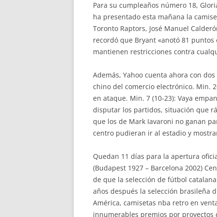
Para su cumpleaños número 18, Glori
ha presentado esta mañana la camiseta
Toronto Raptors, José Manuel Calderó
recordó que Bryant «anotó 81 puntos 
mantienen restricciones contra cualq
Además, Yahoo cuenta ahora con dos t
chino del comercio electrónico. Min. 
en ataque. Min. 7 (10-23): Vaya empan
disputar los partidos, situación que 
que los de Mark Iavaroni no ganan par
centro pudieran ir al estadio y mostra
Quedan 11 días para la apertura ofici
(Budapest 1927 – Barcelona 2002) Cent
de que la selección de fútbol catalan
años después la selección brasileña 
América, camisetas nba retro en vent
innumerables premios por proyectos c