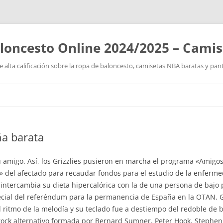
loncesto Online 2024/2025 – Cami
 alta calificación sobre la ropa de baloncesto, camisetas NBA baratas y pan
Saltar
al
contenido
a barata
u amigo. Así, los Grizzlies pusieron en marcha el programa «Amigos 
del afectado para recaudar fondos para el estudio de la enfermed
ntercambia su dieta hipercalórica con la de una persona de bajo p
cial del referéndum para la permanencia de España en la OTAN. G
ritmo de la melodía y su teclado fue a destiempo del redoble de 
ock alternativo formada por Bernard Sumner, Peter Hook, Stephen M