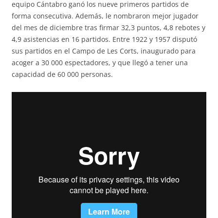
equipo Cántabro ganó los nueve primeros partidos de
forma consecutiva. Además, le nombraron mejor jugador
del mes de diciembre tras firmar 32,3 puntos, 4,8 rebotes y
4,9 asistencias en 16 partidos. Entre 1922 y 1957 disputó
sus partidos en el Campo de Les Corts, inaugurado para
acoger a 30 000 espectadores, y que llegó a tener una
capacidad de 60 000 personas.