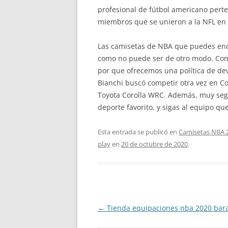
profesional de fútbol americano perten
miembros que se unieron a la NFL en 1
Las camisetas de NBA que puedes encon
como no puede ser de otro modo. Comp
por que ofrecemos una política de dev
Bianchi buscó competir otra vez en Co
Toyota Corolla WRC. Además, muy segur
deporte favorito, y sigas al equipo que
Esta entrada se publicó en
Camisetas NBA 
play
en
20 de octubre de 2020
.
Navegación
←
Tienda equipaciones nba 2020 bar
de