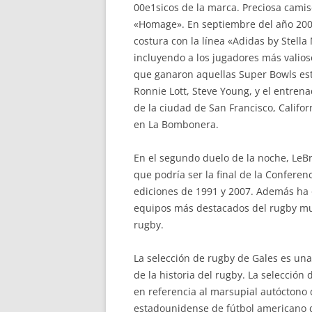
00e1sicos de la marca. Preciosa camis
«Homage». En septiembre del año 2004,
costura con la línea «Adidas by Stella
incluyendo a los jugadores más valioso
que ganaron aquellas Super Bowls estu
Ronnie Lott, Steve Young, y el entren
de la ciudad de San Francisco, Califo
en La Bombonera.
En el segundo duelo de la noche, LeB
que podría ser la final de la Confere
ediciones de 1991 y 2007. Además ha o
equipos más destacados del rugby mun
rugby.
La selección de rugby de Gales es una
de la historia del rugby. La selecció
en referencia al marsupial autóctono
estadounidense de fútbol americano d