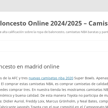
loncesto Online 2024/2025 – Cami
 alta calificación sobre la ropa de baloncesto, camisetas NBA baratas y pan
Saltar
al
contenido
ncesto en madrid online
 de la AFC y tres
nuevas camisetas nba 2020
Super Bowls. Apenas 
a. El comprar estas camisetas NBA, es comprar camisetas de calida
uedes comprar tres. En nuestra tienda les mostramos camisetas NB
onómico y buena calidad. De esta manera Toyota no participa de ma
ta: Didier Auriol, Freddy Loix, Marcus Grönholm, y Neal Bates, com
l fabricante japonés Toyota con el que compitió en el Campeonato M