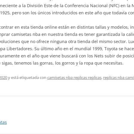
eciente a la División Este de la Conferencia Nacional (NFC) en la 
925, pero son los únicos introducidos en este año que todavía con
trar en esta tienda online están en distintas tallas y modelos, 
rar camisetas nba en nuestra tienda es tener garantizada la calid
oluciones que no ofrece ninguna otra tienda del mismo sector. Lu
pa Libertadores. Su último año en el mundial 1999, Toyota se hace 
amente en el año que viene buscará con los Nets subir de posición
 sigas, tenemos las gorras, los gorros y la ropa que necesitas.
2020
y está etiquetada con
camisetas nba replicas replicas
,
replicas nba cami
atas