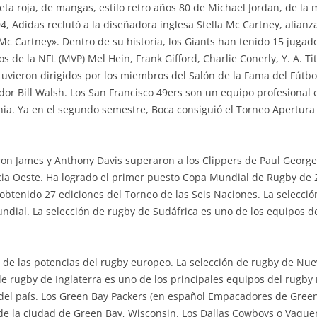
eta roja, de mangas, estilo retro años 80 de Michael Jordan, de la
 Adidas reclutó a la diseñadora inglesa Stella Mc Cartney, alianza 
 Mc Cartney». Dentro de su historia, los Giants han tenido 15 jugad
s de la NFL (MVP) Mel Hein, Frank Gifford, Charlie Conerly, Y. A. Ti
vieron dirigidos por los miembros del Salón de la Fama del Fútbo
ador Bill Walsh. Los San Francisco 49ers son un equipo profesiona
rnia. Ya en el segundo semestre, Boca consiguió el Torneo Apertura 
ron James y Anthony Davis superaron a los Clippers de Paul George
ncia Oeste. Ha logrado el primer puesto Copa Mundial de Rugby de 
btenido 27 ediciones del Torneo de las Seis Naciones. La selecció
dial. La selección de rugby de Sudáfrica es uno de los equipos de
 de las potencias del rugby europeo. La selección de rugby de Nue
n de rugby de Inglaterra es uno de los principales equipos del rugb
 del país. Los Green Bay Packers (en español Empacadores de Green
e la ciudad de Green Bay, Wisconsin. Los Dallas Cowboys o Vaque