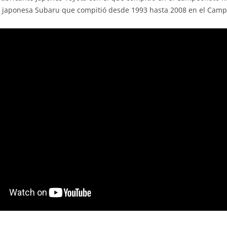
ca japonesa Subaru que compitió desde 1993 hasta 2008 en el Camp