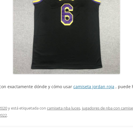
a con exactamente dónde y cómo usar
camiseta jordan roja
, puede 
2020
y está etiquetada con
camiseta nba luces
,
jugadores de nba con camise
 2022
.