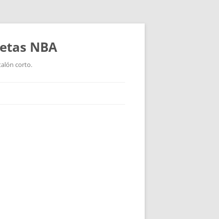
setas NBA
talón corto.