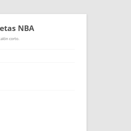
setas NBA
talón corto.