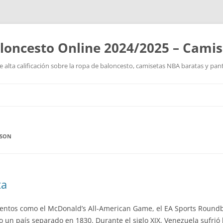
loncesto Online 2024/2025 – Cami
 alta calificación sobre la ropa de baloncesto, camisetas NBA baratas y pan
Saltar
al
contenido
RSON
ta
ntos como el McDonald’s All-American Game, el EA Sports Roundball
n país separado en 1830. Durante el siglo XIX, Venezuela sufrió la 