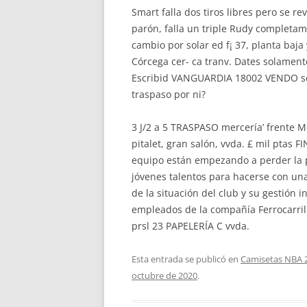
Smart falla dos tiros libres pero se re
parón, falla un triple Rudy completame
cambio por solar ed f¡ 37, planta baj
Córcega cer- ca tranv. Dates solame
Escribid VANGUARDIA 18002 VENDO sola
traspaso por ni?
3 J/2 a 5 TRASPASO mercería’ frente 
pitalet, gran salón, vvda. £ mil ptas
equipo están empezando a perder la pa
jóvenes talentos para hacerse con una 
de la situación del club y su gestión 
empleados de la compañía Ferrocarril
prsl 23 PAPELERÍA C vvda.
Esta entrada se publicó en
Camisetas NBA 
octubre de 2020
.