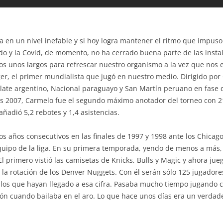
 en un nivel inefable y si hoy logra mantener el ritmo que impuso 
o y la Covid, de momento, no ha cerrado buena parte de las insta
 unos largos para refrescar nuestro organismo a la vez que nos ej
el primer mundialista que jugó en nuestro medio. Dirigido por G
Plate argentino, Nacional paraguayo y San Martín peruano en fase d
as 2007, Carmelo fue el segundo máximo anotador del torneo con 21
ñadió 5,2 rebotes y 1,4 asistencias.
os años consecutivos en las finales de 1997 y 1998 ante los Chicag
equipo de la liga. En su primera temporada, yendo de menos a más
El primero vistió las camisetas de Knicks, Bulls y Magic y ahora juega
a rotación de los Denver Nuggets. Con él serán sólo 125 jugadore
a los que hayan llegado a esa cifra. Pasaba mucho tiempo jugando
alón cuando bailaba en el aro. Lo que hace unos días era un verdade