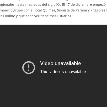
ionales hasta mediados del siglo XX. El 17 de diciembre empezó el
mpartió grupo con el local Quimsa, Sionista de Paraná y Pitágoras
tas online y que cada vez tiene más usuarios.