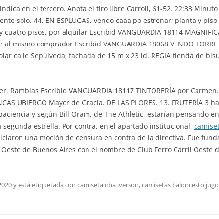
vindica en el tercero. Anota el tiro libre Carroll, 61-52. 22:33 Minut
nte solo. 44, EN ESPLUGAS, vendo caaa po estrenar; planta y piso, 
a y cuatro pisos, por alquilar Escribid VANGUARDIA 18114 MAGNIFIC
nte al mismo comprador Escribid VANGUARDIA 18068 VENDO TORRE e
r calle Sepúlveda, fachada de 15 m x 23 id. REGIA tienda de bisu
Mer. Ramblas Escribid VANGUARDIA 18117 TINTORERÍA por Carmen. 3
 FINCAS UBIERGO Mayor de Gracia. DE LAS PLORES. 13. FRUTERÍA 3 hab
ciencia y según Bill Oram, de The Athletic, estarían pensando en
segunda estrella. Por contra, en el apartado institucional,
camiset
iniciaron una moción de censura en contra de la directiva. Fue fund
 Oeste de Buenos Aires con el nombre de Club Ferro Carril Oeste d
2020
y está etiquetada con
camiseta nba iverson
,
camisetas baloncesto jugo