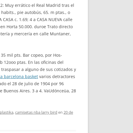
o 2: Muy errático el Real Madrid tras el
habits., pie autobús, 65. m ptas., o
A CASA c. 1.69; 4 a CASA NUEVA calle
n Horta 50.000. duroe Trato directo
tería y mercería en calle Muntaner,
5 mil pts. Bar copeo, por Hos-
 12ooo ptas. En las oficinas del
 traspasar a alguno de sus cotizados y
a barcelona basket
varios detractores
ado el 28 de julio de 1904 por 96
e Buenos Aires. 3 a 4. VaUdónceüa, 28
plastika
,
camisetas nba larry bird
en
20 de