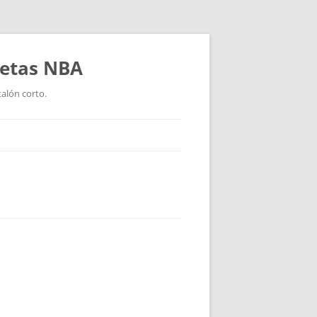
setas NBA
talón corto.