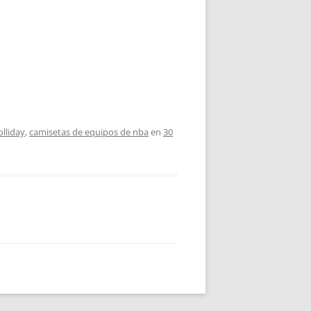
olliday
,
camisetas de equipos de nba
en
30