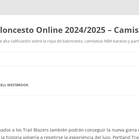
loncesto Online 2024/2025 – Cami
 alta calificación sobre la ropa de baloncesto, camisetas NBA baratas y pan
Saltar
al
contenido
SELL WESTBROOK
ionados a los Trail Blazers también podrán conseguir la nueva gorra
la historia volvería a repetirse la experiencia del lujo. Portland Tr