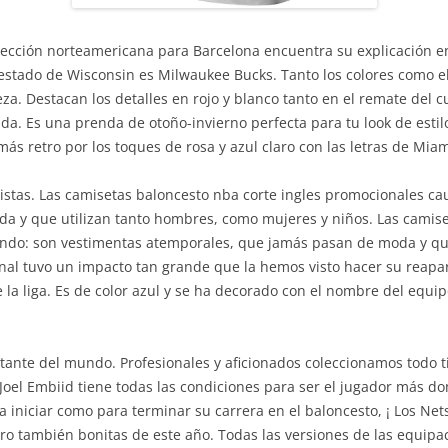
ección norteamericana para Barcelona encuentra su explicación en 
estado de Wisconsin es Milwaukee Bucks. Tanto los colores como e
a. Destacan los detalles en rojo y blanco tanto en el remate del c
nda. Es una prenda de otoño-invierno perfecta para tu look de esti
ás retro por los toques de rosa y azul claro con las letras de Mia
istas. Las camisetas baloncesto nba corte ingles promocionales ca
 y que utilizan tanto hombres, como mujeres y niños. Las camise
undo: son vestimentas atemporales, que jamás pasan de moda y qu
ginal tuvo un impacto tan grande que la hemos visto hacer su reapa
la liga. Es de color azul y se ha decorado con el nombre del equipo,
tante del mundo. Profesionales y aficionados coleccionamos todo 
oel Embiid tiene todas las condiciones para ser el jugador más do
ra iniciar como para terminar su carrera en el baloncesto, ¡ Los N
ro también bonitas de este año. Todas las versiones de las equipa