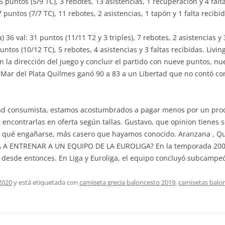
5 puntos (5/9 TC), 3 rebotes, 13 asistencias, 1 recuperación y 4 falt
 puntos (7/7 TC), 11 rebotes, 2 asistencias, 1 tapón y 1 falta recibid
6 val: 31 puntos (11/11 T2 y 3 triples), 7 rebotes, 2 asistencias y 3
untos (10/12 TC), 5 rebotes, 4 asistencias y 3 faltas recibidas. Liv
n la dirección del juego y concluir el partido con nueve puntos, nue
 Mar del Plata Quilmes ganó 90 a 83 a un Libertad que no contó con 
dad consumista, estamos acostumbrados a pagar menos por un prod
s encontrarlas en oferta según tallas. Gustavo, que opinion tienes
ra qué engañarse, más casero que hayamos conocido. Aranzana , 
 ENTRENAR A UN EQUIPO DE LA EUROLIGA? En la temporada 2000/
 desde entonces. En Liga y Euroliga, el equipo concluyó subcampe
2020
y está etiquetada con
camiseta grecia baloncesto 2019
,
camisetas balo