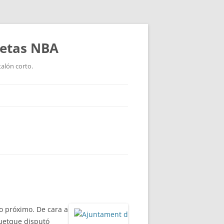
setas NBA
talón corto.
ño próximo. De cara a
quetque disputó