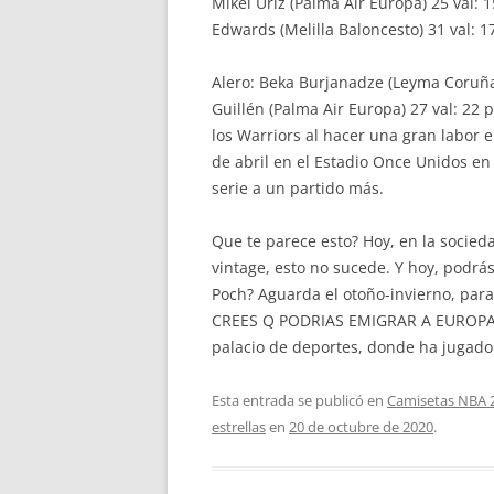
Mikel Úriz (Palma Air Europa) 25 val: 1
Edwards (Melilla Baloncesto) 31 val: 17
Alero: Beka Burjanadze (Leyma Coruña) 3
Guillén (Palma Air Europa) 27 val: 22 p
los Warriors al hacer una gran labor e
de abril en el Estadio Once Unidos en
serie a un partido más.
Que te parece esto? Hoy, en la socie
vintage, esto no sucede. Y hoy, podrá
Poch? Aguarda el otoño-invierno, pa
CREES Q PODRIAS EMIGRAR A EUROPA A
palacio de deportes, donde ha jugado
Esta entrada se publicó en
Camisetas NBA 
estrellas
en
20 de octubre de 2020
.