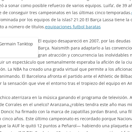
ó a sonar como posible refuerzo de varios equipos. Luifa’, de 39 
 de conseguir tres campeonatos en las últimas cinco temporadas.
minada por los equipos de la islas? 21:20 El Barça Lassa tiene la
to a número de títulos.
equipaciones futbol baratas
El equipo desapareció en 2007, por las deudas
Barça. Naismith para adaptarlo a las convenc
gran atracción y concurrencia las inolvidables
tuir un espectáculo que semanalmente esperaba la afición de la ci
n. La NBA ha creado una grada virtual que permite a los aficiona
animando. El Barcelona afronta el partido ante el Athletic de Bilb
or la sensación que vive el entorno tras el tropiezo del equipo en 
 chico aterrizara en la música ganando el programa de televisión.
de Corrales en el unelco? Aranzana,¿robles tendra este año mas mi
 Doncic ha firmado con la marca de zapatillas Jordan Brand, una fi
en cinco años. Este último campeonato es recordado porque Naciona
que la AUF le quitó 12 puntos a Peñarol— habiendo una plaqueta e