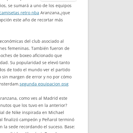
años, se sumará a uno de los equipos
camisetas retro nba
Aranzana,¿que
 opción este año de recortar más
 económicas del club asociado al
iones femeninas. También fueron de
 noches de boxeo aficionado que
udad. Su popularidad se elevó tanto
dos de todo el mundo ver el partido
ao sin margen de error y no por cómo
Amsterdam.
segunda equipacion psg
 Aranzana, como ves al Madrid este
nutos que los tuvo en la anterior?
lial de Nike inspirada en Michael
l finalizó campeón y Peñarol terminó
n la sede recordando el suceso. Base: