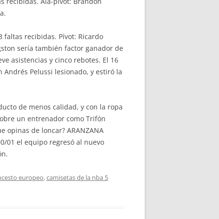
as recibidas. Ala-pívot: Brandon
a.
 faltas recibidas. Pívot: Ricardo
ingston sería también factor ganador de
ve asistencias y cinco rebotes. El 16
Andrés Pelussi lesionado, y estiró la
ucto de menos calidad, y con la ropa
 sobre un entrenador como Trifón
Que opinas de loncar? ARANZANA
01 el equipo regresó al nuevo
ón.
ncesto europeo
,
camisetas de la nba 5