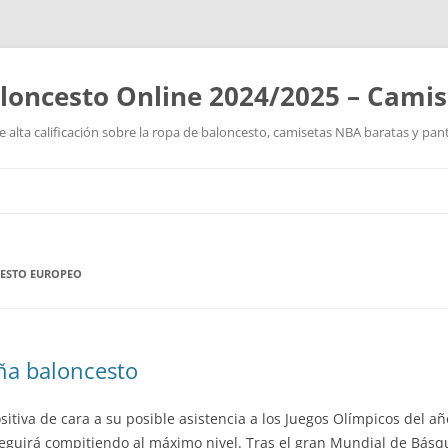
loncesto Online 2024/2025 – Cami
 alta calificación sobre la ropa de baloncesto, camisetas NBA baratas y pan
Saltar
al
contenido
ESTO EUROPEO
ña baloncesto
itiva de cara a su posible asistencia a los Juegos Olímpicos del a
seguirá compitiendo al máximo nivel. Tras el gran Mundial de Bás