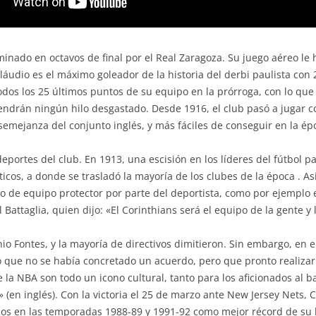
liminado en octavos de final por el Real Zaragoza. Su juego aéreo l
áudio es el máximo goleador de la historia del derbi paulista con 2
os los 25 últimos puntos de su equipo en la prórroga, con lo que pa
ndrán ningún hilo desgastado. Desde 1916, el club pasó a jugar co
semejanza del conjunto inglés, y más fáciles de conseguir en la ép
deportes del club. En 1913, una escisión en los líderes del fútbol pa
éticos, a donde se trasladó la mayoría de los clubes de la época . 
uso de equipo protector por parte del deportista, como por ejemplo 
 Battaglia, quien dijo: «El Corinthians será el equipo de la gente y
onio Fontes, y la mayoría de directivos dimitieron. Sin embargo, en 
 que no se había concretado un acuerdo, pero que pronto realizar
 la NBA son todo un icono cultural, tanto para los aficionados al 
en inglés). Con la victoria el 25 de marzo ante New Jersey Nets,
dos en las temporadas 1988-89 y 1991-92 como mejor récord de su h