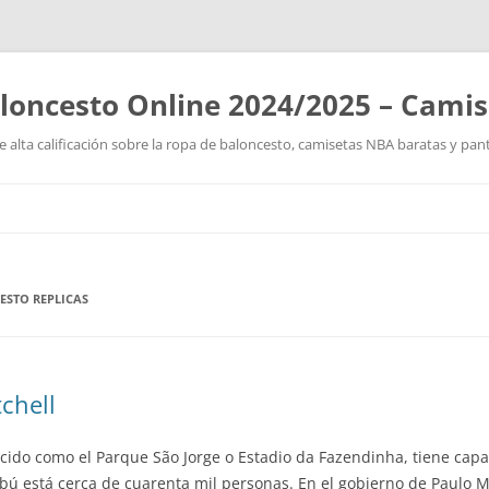
loncesto Online 2024/2025 – Cami
 alta calificación sobre la ropa de baloncesto, camisetas NBA baratas y pan
Saltar
al
contenido
ESTO REPLICAS
chell
ocido como el Parque São Jorge o Estadio da Fazendinha, tiene cap
ú está cerca de cuarenta mil personas. En el gobierno de Paulo Ma