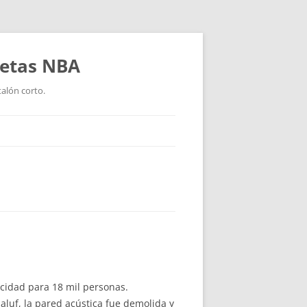
setas NBA
talón corto.
acidad para 18 mil personas.
luf, la pared acústica fue demolida y