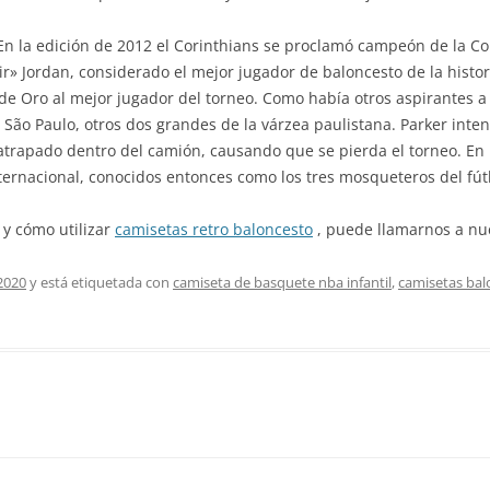
». En la edición de 2012 el Corinthians se proclamó campeón de la 
«Air» Jordan, considerado el mejor jugador de baloncesto de la histor
e Oro al mejor jugador del torneo. Como había otros aspirantes a l
y São Paulo, otros dos grandes de la várzea paulistana. Parker in
trapado dentro del camión, causando que se pierda el torneo. En l
nternacional, conocidos entonces como los tres mosqueteros del fú
 y cómo utilizar
camisetas retro baloncesto
, puede llamarnos a nues
2020
y está etiquetada con
camiseta de basquete nba infantil
,
camisetas bal