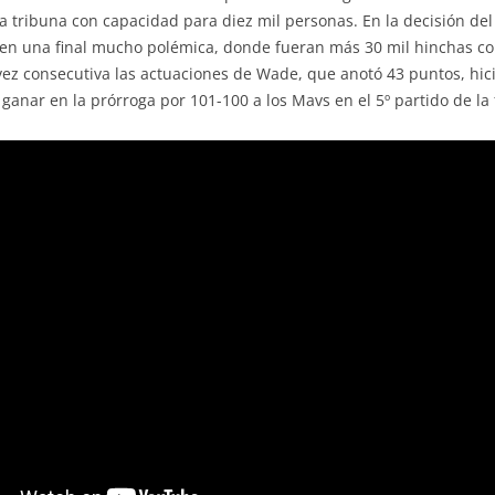
a tribuna con capacidad para diez mil personas. En la decisión de
 en una final mucho polémica, donde fueran más 30 mil hinchas cori
 vez consecutiva las actuaciones de Wade, que anotó 43 puntos, hi
nar en la prórroga por 101-100 a los Mavs en el 5º partido de la f