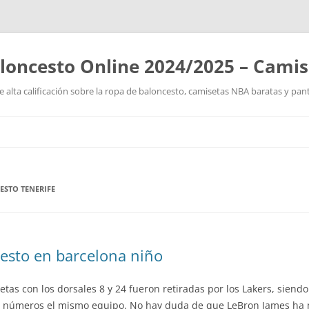
loncesto Online 2024/2025 – Cami
 alta calificación sobre la ropa de baloncesto, camisetas NBA baratas y pan
Saltar
al
contenido
ESTO TENERIFE
cesto en barcelona niño
tas con los dorsales 8 y 24 fueron retiradas por los Lakers, siendo 
dos números el mismo equipo. No hay duda de que LeBron James ha