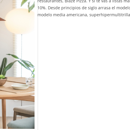
restaurantes, Blaze Pizza. Y si te vas a listas m
10%. Desde principios de siglo arrasa el modelo
modelo media americana, superhipermultitrilla