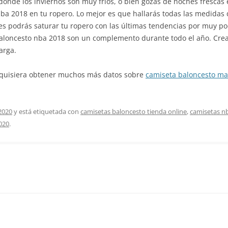
 donde los inviernos son muy fríos, o bien gozas de noches frescas
ba 2018 en tu ropero. Lo mejor es que hallarás todas las medidas
es podrás saturar tu ropero con las últimas tendencias por muy p
aloncesto nba 2018 son un complemento durante todo el año. Creati
arga.
ed quisiera obtener muchos más datos sobre
camiseta baloncesto ma
2020
y está etiquetada con
camisetas baloncesto tienda online
,
camisetas nb
020
.