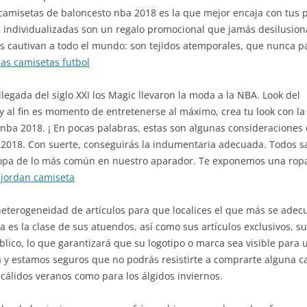
 camisetas de baloncesto nba 2018 es la que mejor encaja con tus p
 individualizadas son un regalo promocional que jamás desilusion
 cautivan a todo el mundo: son tejidos atemporales, que nunca p
cas camisetas futbol
 llegada del siglo XXI los Magic llevaron la moda a la NBA. Look del
 al fin es momento de entretenerse al máximo, crea tu look con la
 nba 2018. ¡ En pocas palabras, estas son algunas consideracione
 2018. Con suerte, conseguirás la indumentaria adecuada. Todos 
ropa de lo más común en nuestro aparador. Te exponemos una ropa
 jordan camiseta
rogeneidad de artículos para que localices el que más se adecue 
es la clase de sus atuendos, así como sus artículos exclusivos, su
lico, lo que garantizará que su logotipo o marca sea visible para
 y estamos seguros que no podrás resistirte a comprarte alguna c
s cálidos veranos como para los álgidos inviernos.