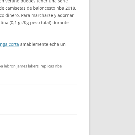
 en verano puedes tener una serie
 de camisetas de baloncesto nba 2018.
oco dinero. Para marcharse y adornar
na (0,1 gr/Kg peso total) durante
nga corta
amablemente echa un
a lebron james lakers
,
replicas nba