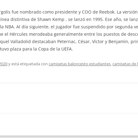
golis fue nombrado como presidente y COO de Reebok. La versión 
 línea distintiva de Shawn Kemp , se lanzó en 1995. Ese año, se lan
la NBA. Al día siguiente, el jugador fue suspendido por segunda 
que el Hércules merodeaba generalmente entre los puestos de desce
aquel Valladolid destacaban Peternac, César, Víctor y Benjamín, pri
btuvo plaza para la Copa de la UEFA.
2020
y está etiquetada con
camisetas baloncesto estudiantes
,
camisetas de