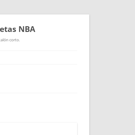
setas NBA
talón corto.