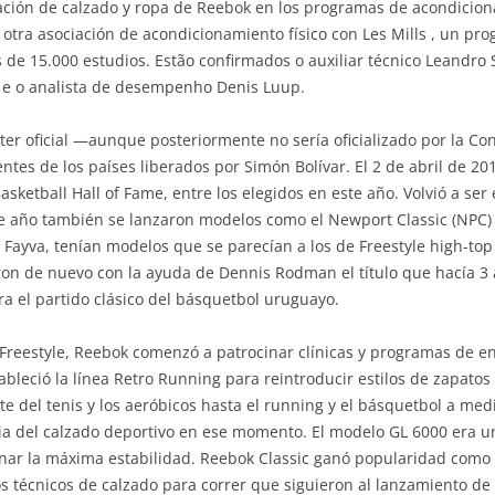
gración de calzado y ropa de Reebok en los programas de acondicio
 otra asociación de acondicionamiento físico con Les Mills , un pr
de 15.000 estudios. Estão confirmados o auxiliar técnico Leandro 
z e o analista de desempenho Denis Luup.
cter oficial —aunque posteriormente no sería oficializado por la 
ntes de los países liberados por Simón Bolívar. El 2 de abril de 20
ketball Hall of Fame, entre los elegidos en este año. Volvió a ser 
 año también se lanzaron modelos como el Newport Classic (NPC) 
Fayva, tenían modelos que se parecían a los de Freestyle high-top 
ieron de nuevo con la ayuda de Dennis Rodman el título que hacía 
ra el partido clásico del básquetbol uruguayo.
 Freestyle, Reebok comenzó a patrocinar clínicas y programas de 
ableció la línea Retro Running para reintroducir estilos de zapato
 del tenis y los aeróbicos hasta el running y el básquetbol a med
a del calzado deportivo en ese momento. El modelo GL 6000 era un
ar la máxima estabilidad. Reebok Classic ganó popularidad como 
 técnicos de calzado para correr que siguieron al lanzamiento de 