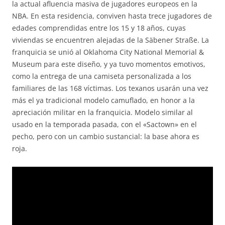
la actual afluencia masiva de jugadores europeos en la
NBA. En esta residencia, conviven hasta trece jugadores de
edades comprendidas entre los 15 y 18 años, cuyas
viviendas se encuentren alejadas de la Säbener Straße. La
franquicia se unió al Oklahoma City National Memorial &
Museum para este diseño, y ya tuvo momentos emotivos,
como la entrega de una camiseta personalizada a los
familiares de las 168 víctimas. Los texanos usarán una vez
más el ya tradicional modelo camuflado, en honor a la
apreciación militar en la franquicia. Modelo similar al
usado en la temporada pasada, con el «Sactown» en el
pecho, pero con un cambio sustancial: la base ahora es
roja.