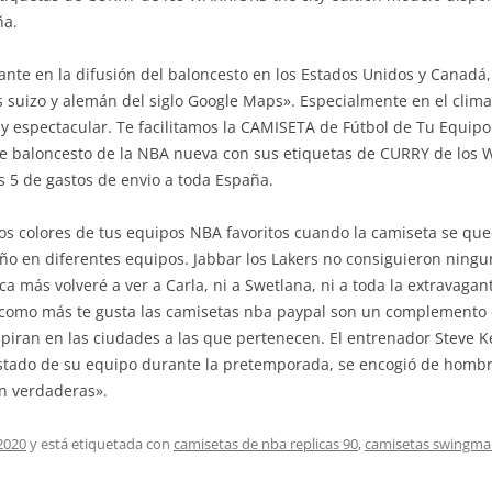
ña.
e en la difusión del baloncesto en los Estados Unidos y Canadá,
s suizo y alemán del siglo Google Maps». Especialmente en el clima
y espectacular. Te facilitamos la CAMISETA de Fútbol de Tu Equipo 
e baloncesto de la NBA nueva con sus etiquetas de CURRY de los 
s 5 de gastos de envio a toda España.
s colores de tus equipos NBA favoritos cuando la camiseta se queda
ño en diferentes equipos. Jabbar los Lakers no consiguieron ningu
ca más volveré a ver a Carla, ni a Swetlana, ni a toda la extravaga
 como más te gusta las camisetas nba paypal son un complemento d
spiran en las ciudades a las que pertenecen. El entrenador Steve K
stado de su equipo durante la pretemporada, se encogió de hombr
n verdaderas».
2020
y está etiquetada con
camisetas de nba replicas 90
,
camisetas swingma