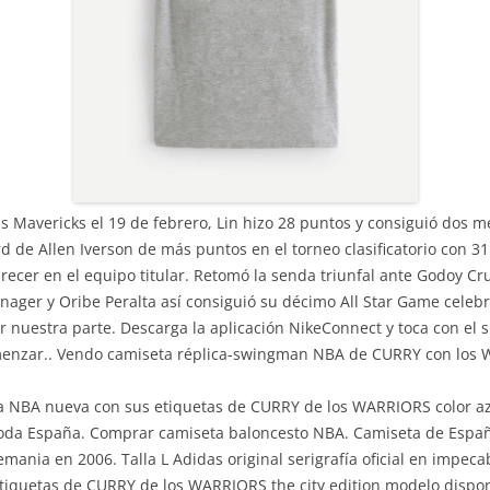
las Mavericks el 19 de febrero, Lin hizo 28 puntos y consiguió dos 
ord de Allen Iverson de más puntos en el torneo clasificatorio con 
recer en el equipo titular. Retomó la senda triunfal ante Godoy Cr
nager y Oribe Peralta así consiguió su décimo All Star Game celeb
por nuestra parte. Descarga la aplicación NikeConnect y toca con el
omenzar.. Vendo camiseta réplica-swingman NBA de CURRY con los W
a NBA nueva con sus etiquetas de CURRY de los WARRIORS color azul
 toda España. Comprar camiseta baloncesto NBA. Camiseta de Espa
emania en 2006. Talla L Adidas original serigrafía oficial en impec
iquetas de CURRY de los WARRIORS the city edition modelo disponibl