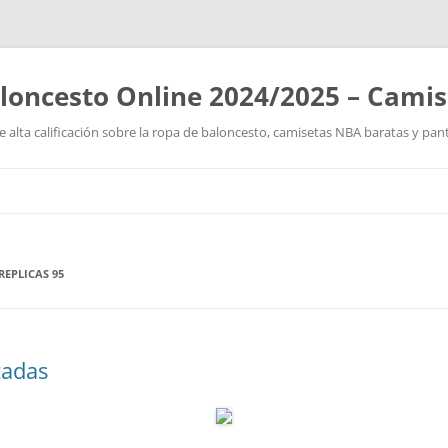
loncesto Online 2024/2025 – Cami
 alta calificación sobre la ropa de baloncesto, camisetas NBA baratas y pan
Saltar
al
contenido
REPLICAS 95
zadas