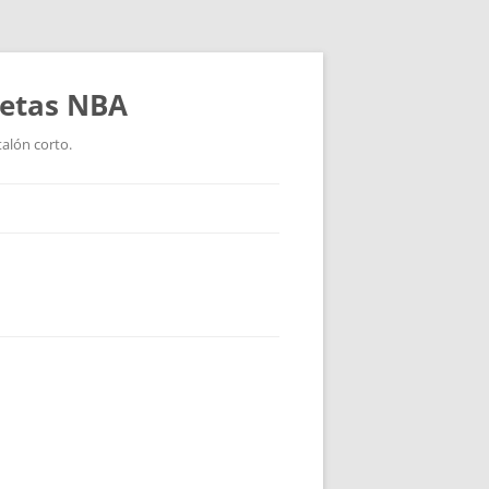
setas NBA
talón corto.