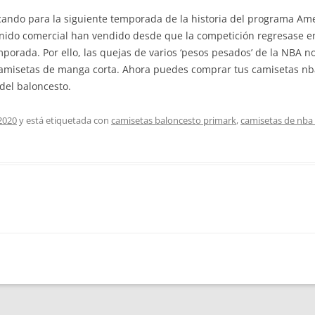
cando para la siguiente temporada de la historia del programa Am
nido comercial han vendido desde que la competición regresase en 
porada. Por ello, las quejas de varios ‘pesos pesados’ de la NBA no
amisetas de manga corta. Ahora puedes comprar tus camisetas nba c
del baloncesto.
2020
y está etiquetada con
camisetas baloncesto primark
,
camisetas de nba 