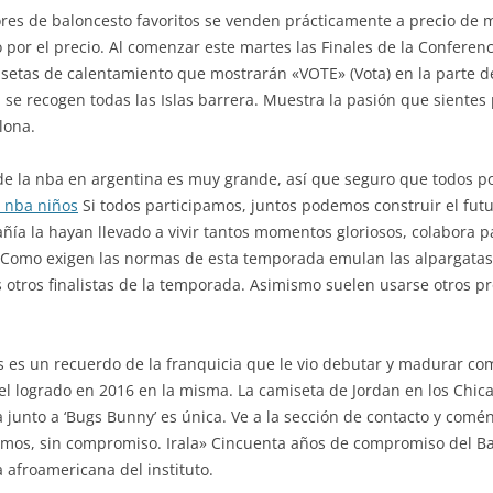
res de baloncesto favoritos se venden prácticamente a precio de ma
 por el precio. Al comenzar este martes las Finales de la Conferen
etas de calentamiento que mostrarán «VOTE» (Vota) en la parte de
 recogen todas las Islas barrera. Muestra la pasión que sientes p
lona.
 de la nba en argentina es muy grande, así que seguro que todos p
 nba niños
Si todos participamos, juntos podemos construir el fu
ía la hayan llevado a vivir tantos momentos gloriosos, colabora p
. Como exigen las normas de esta temporada emulan las alpargatas 
s otros finalistas de la temporada. Asimismo suelen usarse otros 
s es un recuerdo de la franquicia que le vio debutar y madurar co
 el logrado en 2016 en la misma. La camiseta de Jordan en los Chic
a junto a ‘Bugs Bunny’ es única. Ve a la sección de contacto y com
emos, sin compromiso. Irala» Cincuenta años de compromiso del Bar
a afroamericana del instituto.