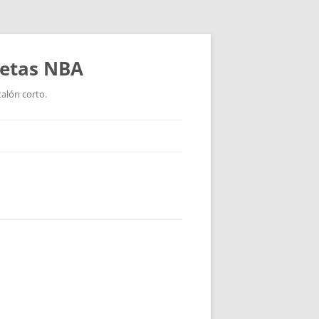
setas NBA
talón corto.