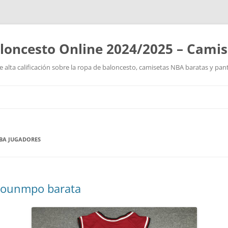
loncesto Online 2024/2025 – Cami
 alta calificación sobre la ropa de baloncesto, camisetas NBA baratas y pan
Saltar
al
contenido
BA JUGADORES
okounmpo barata