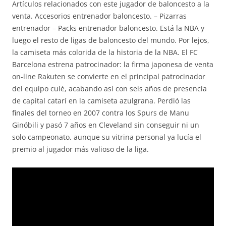
Artículos relacionados con este jugador de baloncesto a la
venta. Accesorios entrenador baloncesto. – Pizarras
entrenador – Packs entrenador baloncesto. Está la NBA y
luego el resto de ligas de baloncesto del mundo. Por lejos,
la camiseta más colorida de la historia de la NBA. El FC
Barcelona estrena patrocinador: la firma japonesa de venta
on-line Rakuten se convierte en el principal patrocinador
del equipo culé, acabando así con seis años de presencia
de capital catarí en la camiseta azulgrana. Perdió las
finales del torneo en 2007 contra los Spurs de Manu
Ginóbili y pasó 7 años en Cleveland sin conseguir ni un
solo campeonato, aunque su vitrina personal ya lucía el
premio al jugador más valioso de la liga.