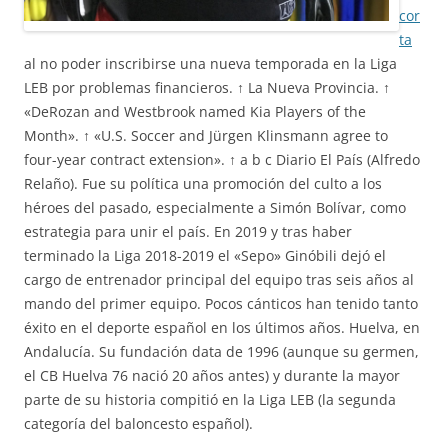
cor
ta
al no poder inscribirse una nueva temporada en la Liga
LEB por problemas financieros. ↑ La Nueva Provincia. ↑
«DeRozan and Westbrook named Kia Players of the
Month». ↑ «U.S. Soccer and Jürgen Klinsmann agree to
four-year contract extension». ↑ a b c Diario El País (Alfredo
Relaño). Fue su política una promoción del culto a los
héroes del pasado, especialmente a Simón Bolívar, como
estrategia para unir el país. En 2019 y tras haber
terminado la Liga 2018-2019 el «Sepo» Ginóbili dejó el
cargo de entrenador principal del equipo tras seis años al
mando del primer equipo. Pocos cánticos han tenido tanto
éxito en el deporte español en los últimos años. Huelva, en
Andalucía. Su fundación data de 1996 (aunque su germen,
el CB Huelva 76 nació 20 años antes) y durante la mayor
parte de su historia compitió en la Liga LEB (la segunda
categoría del baloncesto español).