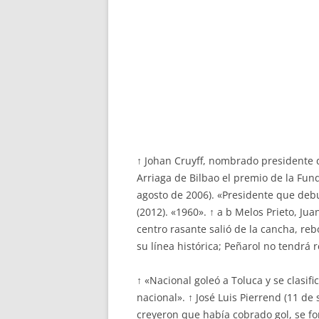
↑ Johan Cruyff, nombrado presidente d
Arriaga de Bilbao el premio de la Fund
agosto de 2006). «Presidente que debut
(2012). «1960». ↑ a b Melos Prieto, J
centro rasante salió de la cancha, reb
su línea histórica; Peñarol no tendrá 
↑ «Nacional goleó a Toluca y se clasif
nacional». ↑ José Luis Pierrend (11 d
creyeron que había cobrado gol, se f