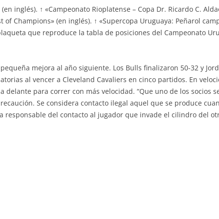
» (en inglés). ↑ «Campeonato Rioplatense – Copa Dr. Ricardo C. Aldao
List of Champions» (en inglés). ↑ «Supercopa Uruguaya: Peñarol camp
plaqueta que reproduce la tabla de posiciones del Campeonato Ur
pequeña mejora al año siguiente. Los Bulls finalizaron 50-32 y Jo
atorias al vencer a Cleveland Cavaliers en cinco partidos. En veloc
cia delante para correr con más velocidad. “Que uno de los socios
recaución. Se considera contacto ilegal aquel que se produce cuan
ra responsable del contacto al jugador que invade el cilindro del otr