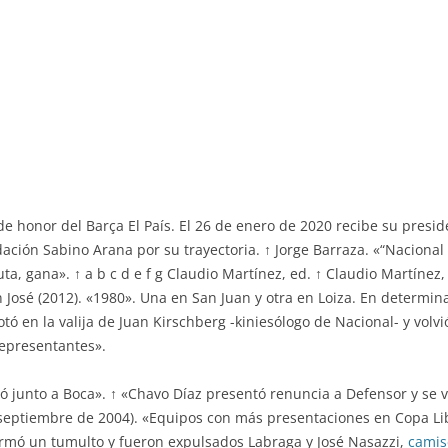
e honor del Barça El País. El 26 de enero de 2020 recibe su presid
ación Sabino Arana por su trayectoria. ↑ Jorge Barraza. «“Nacional 
a, gana». ↑ a b c d e f g Claudio Martínez, ed. ↑ Claudio Martínez, 
uan José (2012). «1980». Una en San Juan y otra en Loiza. En determ
otó en la valija de Juan Kirschberg -kiniesólogo de Nacional- y volv
representantes».
icó junto a Boca». ↑ «Chavo Díaz presentó renuncia a Defensor y se v
e septiembre de 2004). «Equipos con más presentaciones en Copa Li
ormó un tumulto y fueron expulsados Labraga y José Nasazzi,
camis