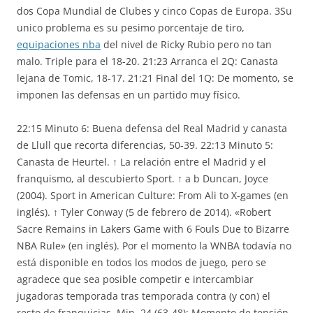
dos Copa Mundial de Clubes y cinco Copas de Europa. 3Su
unico problema es su pesimo porcentaje de tiro,
equipaciones nba
del nivel de Ricky Rubio pero no tan
malo. Triple para el 18-20. 21:23 Arranca el 2Q: Canasta
lejana de Tomic, 18-17. 21:21 Final del 1Q: De momento, se
imponen las defensas en un partido muy físico.
22:15 Minuto 6: Buena defensa del Real Madrid y canasta
de Llull que recorta diferencias, 50-39. 22:13 Minuto 5:
Canasta de Heurtel. ↑ La relación entre el Madrid y el
franquismo, al descubierto Sport. ↑ a b Duncan, Joyce
(2004). Sport in American Culture: From Ali to X-games (en
inglés). ↑ Tyler Conway (5 de febrero de 2014). «Robert
Sacre Remains in Lakers Game with 6 Fouls Due to Bizarre
NBA Rule» (en inglés). Por el momento la WNBA todavía no
está disponible en todos los modos de juego, pero se
agradece que sea posible competir e intercambiar
jugadoras temporada tras temporada contra (y con) el
resto de franquicias. Min. 24 (63-48): Momento de tensión