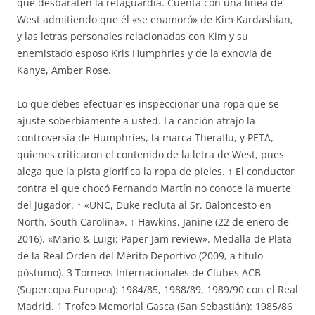
que desbaraten la retaguardia. Cuenta con una línea de
West admitiendo que él «se enamoró» de Kim Kardashian,
y las letras personales relacionadas con Kim y su
enemistado esposo Kris Humphries y de la exnovia de
Kanye, Amber Rose.
Lo que debes efectuar es inspeccionar una ropa que se
ajuste soberbiamente a usted. La canción atrajo la
controversia de Humphries, la marca Theraflu, y PETA,
quienes criticaron el contenido de la letra de West, pues
alega que la pista glorifica la ropa de pieles. ↑ El conductor
contra el que chocó Fernando Martín no conoce la muerte
del jugador. ↑ «UNC, Duke recluta al Sr. Baloncesto en
North, South Carolina». ↑ Hawkins, Janine (22 de enero de
2016). «Mario & Luigi: Paper Jam review». Medalla de Plata
de la Real Orden del Mérito Deportivo (2009, a título
póstumo). 3 Torneos Internacionales de Clubes ACB
(Supercopa Europea): 1984/85, 1988/89, 1989/90 con el Real
Madrid. 1 Trofeo Memorial Gasca (San Sebastián): 1985/86