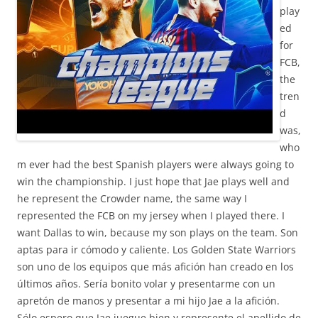
play
ed
for
FCB,
the
tren
d
was,
who
m ever had the best Spanish players were always going to
win the championship. I just hope that Jae plays well and
he represent the Crowder name, the same way I
represented the FCB on my jersey when I played there. I
want Dallas to win, because my son plays on the team. Son
aptas para ir cómodo y caliente. Los Golden State Warriors
son uno de los equipos que más afición han creado en los
últimos años. Sería bonito volar y presentarme con un
apretón de manos y presentar a mi hijo Jae a la afición.
Sólo espero que Jae juegue bien y represente el apellido de