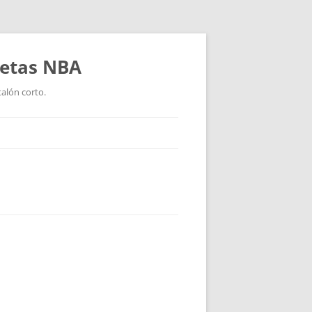
setas NBA
talón corto.