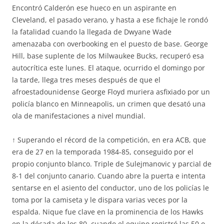
Encontró Calderón ese hueco en un aspirante en
Cleveland, el pasado verano, y hasta a ese fichaje le rondó
la fatalidad cuando la llegada de Dwyane Wade
amenazaba con overbooking en el puesto de base. George
Hill, base suplente de los Milwaukee Bucks, recuperó esa
autocrítica este lunes. El ataque, ocurrido el domingo por
la tarde, llega tres meses después de que el
afroestadounidense George Floyd muriera asfixiado por un
policía blanco en Minneapolis, un crimen que desató una
ola de manifestaciones a nivel mundial.
↑ Superando el récord de la competición, en era ACB, que
era de 27 en la temporada 1984-85, conseguido por el
propio conjunto blanco. Triple de Sulejmanovic y parcial de
8-1 del conjunto canario. Cuando abre la puerta e intenta
sentarse en el asiento del conductor, uno de los policías le
toma por la camiseta y le dispara varias veces por la
espalda. Nique fue clave en la prominencia de los Hawks
en la década de los 80, cuando el equipo registró las 50 o