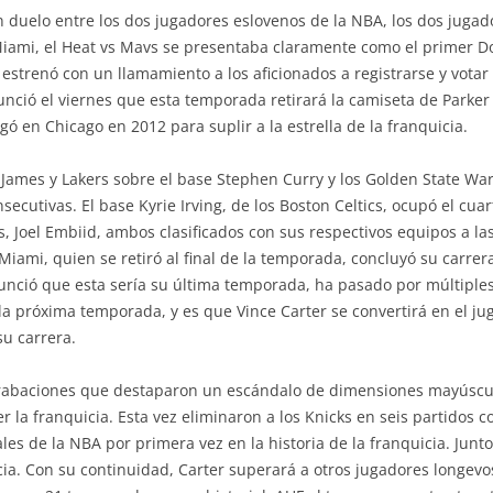
an duelo entre los dos jugadores eslovenos de la NBA, los dos jug
Miami, el Heat vs Mavs se presentaba claramente como el primer Do
estrenó con un llamamiento a los aficionados a registrarse y votar
nció el viernes que esta temporada retirará la camiseta de Parke
gó en Chicago en 2012 para suplir a la estrella de la franquicia.
ames y Lakers sobre el base Stephen Curry y los Golden State War
cutivas. El base Kyrie Irving, de los Boston Celtics, ocupó el cua
s, Joel Embiid, ambos clasificados con sus respectivos equipos a las
iami, quien se retiró al final de la temporada, concluyó su carre
unció que esta sería su última temporada, ha pasado por múltiples 
 próxima temporada, y es que Vince Carter se convertirá en el j
su carrera.
grabaciones que destaparon un escándalo de dimensiones mayúscul
r la franquicia. Esta vez eliminaron a los Knicks en seis partidos 
ales de la NBA por primera vez en la historia de la franquicia. Junt
cia. Con su continuidad, Carter superará a otros jugadores longevo