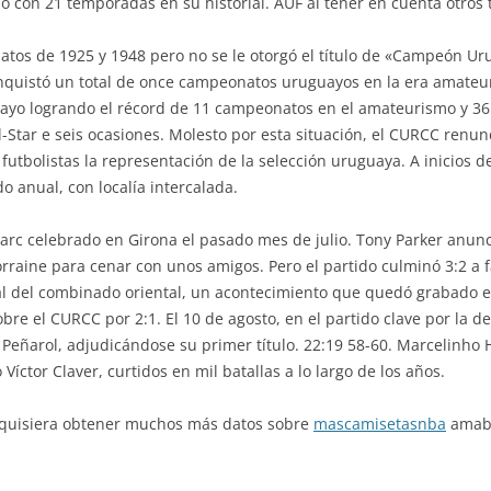
no con 21 temporadas en su historial. AUF al tener en cuenta otros 
atos de 1925 y 1948 pero no se le otorgó el título de «Campeón 
onquistó un total de once campeonatos uruguayos en la era amateur
ayo logrando el récord de 11 campeonatos en el amateurismo y 36 d
l-Star e seis ocasiones. Molesto por esta situación, el CURCC renu
utbolistas la representación de la selección uruguaya. A inicios de
o anual, con localía intercalada.
arc celebrado en Girona el pasado mes de julio. Tony Parker anunci
rraine para cenar con unos amigos. Pero el partido culminó 3:2 a 
nal del combinado oriental, un acontecimiento que quedó grabado en 
bre el CURCC por 2:1. El 10 de agosto, en el partido clave por la d
Peñarol, adjudicándose su primer título. 22:19 58-60. Marcelinho 
Víctor Claver, curtidos en mil batallas a lo largo de los años.
ed quisiera obtener muchos más datos sobre
mascamisetasnba
amabl