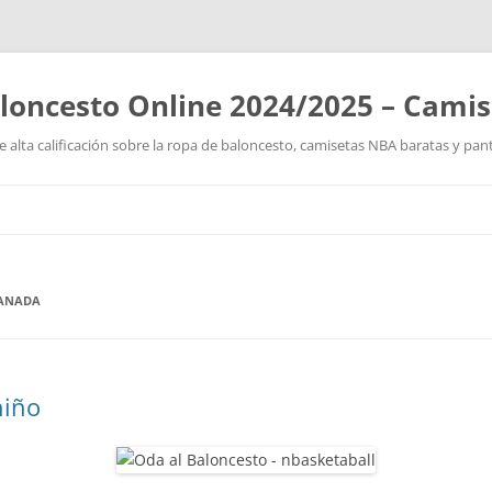
loncesto Online 2024/2025 – Cami
 alta calificación sobre la ropa de baloncesto, camisetas NBA baratas y pan
Saltar
al
contenido
RANADA
niño