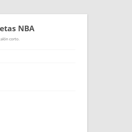
setas NBA
talón corto.