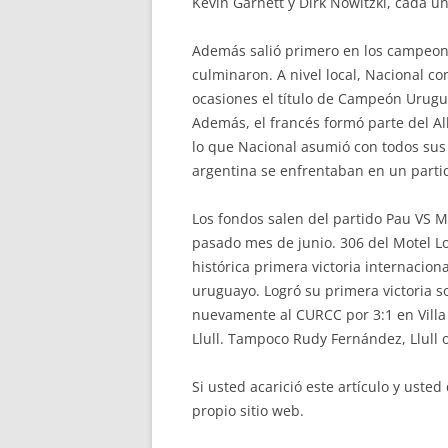
Kevin Garnett y Dirk Nowitzki, cada u
Además salió primero en los campeon
culminaron. A nivel local, Nacional c
ocasiones el título de Campeón Urugu
Además, el francés formó parte del Al
lo que Nacional asumió con todos sus f
argentina se enfrentaban en un partid
Los fondos salen del partido Pau VS M
pasado mes de junio. 306 del Motel Lo
histórica primera victoria internacio
uruguayo. Logró su primera victoria so
nuevamente al CURCC por 3:1 en Villa 
Llull. Tampoco Rudy Fernández, Llull o 
Si usted acarició este artículo y ust
propio sitio web.