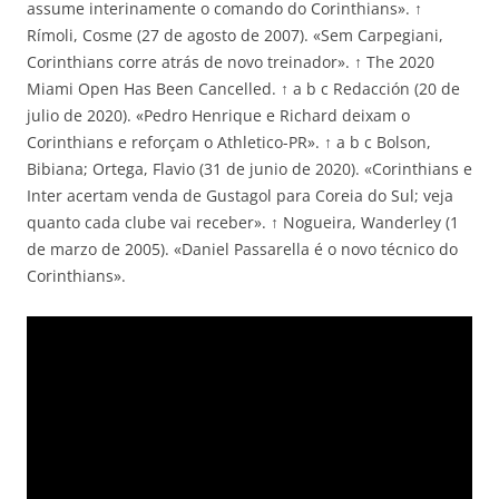
assume interinamente o comando do Corinthians». ↑
Rímoli, Cosme (27 de agosto de 2007). «Sem Carpegiani,
Corinthians corre atrás de novo treinador». ↑ The 2020
Miami Open Has Been Cancelled. ↑ a b c Redacción (20 de
julio de 2020). «Pedro Henrique e Richard deixam o
Corinthians e reforçam o Athletico-PR». ↑ a b c Bolson,
Bibiana; Ortega, Flavio (31 de junio de 2020). «Corinthians e
Inter acertam venda de Gustagol para Coreia do Sul; veja
quanto cada clube vai receber». ↑ Nogueira, Wanderley (1
de marzo de 2005). «Daniel Passarella é o novo técnico do
Corinthians».