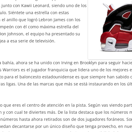
 junto con Kawii Leonard, siendo uno de los
tulo. Siéntete una estrella con estas
 el anillo que logró Lebron James con los
ampeón con él como máxima estrella del
 Don Johnson, el equipo ha presentado su
a a esa serie de televisión.
a bahía, ahora se ha unido con Irving en Brooklyn para seguir hacie
os Warriors es el jugador franquicia que lidera uno de los mejores e
xito para el baloncesto estadounidense es que siempre han sabido
ras ligas. Una de las marcas que más se está instaurando en los úl
 que eres el centro de atención en la pista. Según vas viendo par
n y con cual te diviertes más. De la lista destaca que los números m
 números hasta ahora retirados son de dos jugadores foráneos. So
uedan decantarse por un único diseño que tenga provecho, en nue