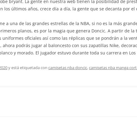
obe bryant. La gente en nuestra web tienen la posibilidad de pre
n los últimos años, crece día a día, la gente que se decanta por e
ene a una de las grandes estrellas de la NBA, si no es la más grand
primeros planos, es por la magia que genera Doncic. A partir de l
 uniformes oficiales así como las réplicas que se pondrán a la vent
, ahora podrás jugar al baloncesto con sus zapatillas Nike, decorad
 blanco y morado. El jugador estuvo durante toda su carrera en Los
2020
y está etiquetada con
camisetas nba doncic
,
camisetas nba manga cort