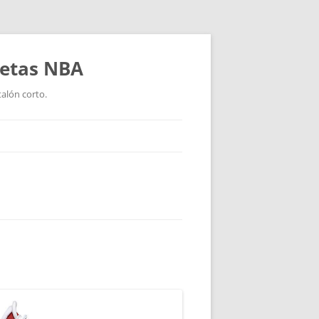
setas NBA
talón corto.