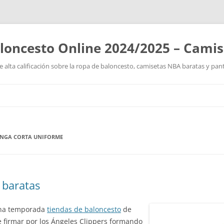
loncesto Online 2024/2025 – Cami
 alta calificación sobre la ropa de baloncesto, camisetas NBA baratas y pan
Saltar
al
contenido
ANGA CORTA UNIFORME
 baratas
una temporada
tiendas de baloncesto
de
de firmar por los Ángeles Clippers formando