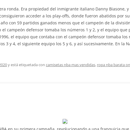
era ronda. Era propiedad del inmigrante italiano Danny Biasone, y
 consiguieron acceder a los play-offs, donde fueron abatidos por su
e año con 59 partidos ganados menos que el campeón de la divisió
n el campeón defensor tomaba los números 1 y 2, y el equipo que
de 1996, el equipo que contaba con el campeón defensor tomaba los
s 3 y 4, el siguiente equipo los 5 y 6, y así sucesivamente. En la
2020
y está etiquetada con
camisetas nba mas vendidas
,
ropa nba barata on
a NBA en su primera campaña, revolucionando a una franquicia que