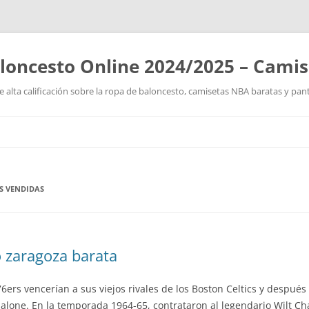
loncesto Online 2024/2025 – Cami
 alta calificación sobre la ropa de baloncesto, camisetas NBA baratas y pan
Saltar
al
contenido
S VENDIDAS
 zaragoza barata
s 76ers vencerían a sus viejos rivales de los Boston Celtics y despué
Malone. En la temporada 1964-65, contrataron al legendario Wilt C