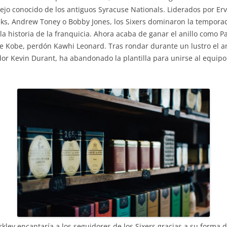
viejo conocido de los antiguos Syracuse Nationals. Liderados por 
ks, Andrew Toney o Bobby Jones, los Sixers dominaron la tempora
a historia de la franquicia. Ahora acaba de ganar el anillo como Pa
de Kobe, perdón Kawhi Leonard. Tras rondar durante un lustro el a
ador Kevin Durant, ha abandonado la plantilla para unirse al equip
.
ley encantaría a los seguidores de los Sixers gracias a su forma de