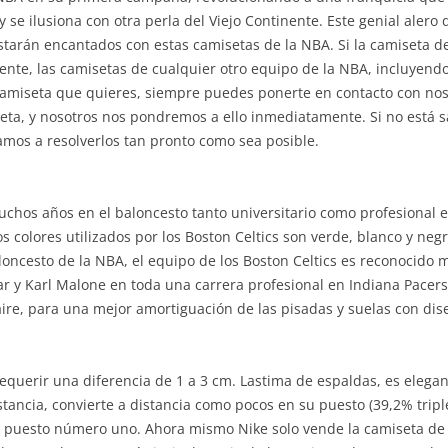
 y se ilusiona con otra perla del Viejo Continente. Este genial alero
starán encantados con estas camisetas de la NBA. Si la camiseta de 
te, las camisetas de cualquier otro equipo de la NBA, incluyendo la
miseta que quieres, siempre puedes ponerte en contacto con nosot
ta, y nosotros nos pondremos a ello inmediatamente. Si no está s
amos a resolverlos tan pronto como sea posible.
uchos años en el baloncesto tanto universitario como profesional 
s colores utilizados por los Boston Celtics son verde, blanco y neg
baloncesto de la NBA, el equipo de los Boston Celtics es reconocido
r y Karl Malone en toda una carrera profesional en Indiana Pacers 
ire, para una mejor amortiguación de las pisadas y suelas con dis
equerir una diferencia de 1 a 3 cm. Lastima de espaldas, es elega
stancia, convierte a distancia como pocos en su puesto (39,2% trip
do puesto número uno. Ahora mismo Nike solo vende la camiseta de 