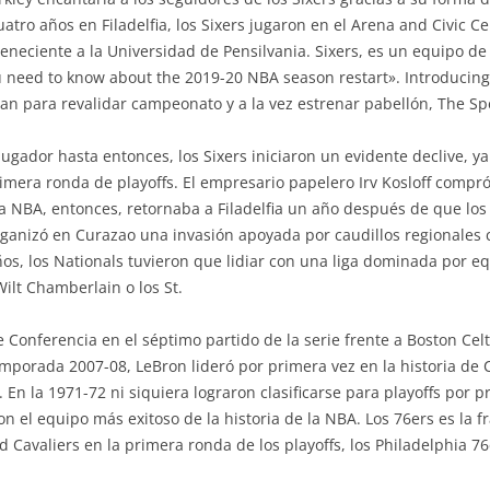
atro años en Filadelfia, los Sixers jugaron en el Arena and Civic C
teneciente a la Universidad de Pensilvania. Sixers, es un equipo d
you need to know about the 2019-20 NBA season restart». Introduci
ban para revalidar campeonato y a la vez estrenar pabellón, The S
ugador hasta entonces, los Sixers iniciaron un evidente declive, ya
mera ronda de playoffs. El empresario papelero Irv Kosloff compró
La NBA, entonces, retornaba a Filadelfia un año después de que lo
organizó en Curazao una invasión apoyada por caudillos regionales
ños, los Nationals tuvieron que lidiar con una liga dominada por eq
Wilt Chamberlain o los St.
de Conferencia en el séptimo partido de la serie frente a Boston Cel
mporada 2007-08, LeBron lideró por primera vez en la historia de C
En la 1971-72 ni siquiera lograron clasificarse para playoffs por pr
on el equipo más exitoso de la historia de la NBA. Los 76ers es la 
 Cavaliers en la primera ronda de los playoffs, los Philadelphia 76