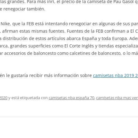
las grandes. Para más inri, el precio de la camiseta de Pau Gasol q
de renegociar también.
n Nike, que la FEB está intentando renegociar en algunas de sus part
, afirman estas mismas fuentes. Fuentes de la FEB confirman a El C
La distribución de estos artículos abarca España y toda Europa. Ade
 marca, grandes superficies como El Corte Inglés y tiendas especial
r accesorios de baloncesto como calcetines de baloncesto, o lo má
ién le gustaría recibir más información sobre
camisetas nba 2019 
2020
y está etiquetada con
camisetas nba españa 70
,
camisetas nba mas ve