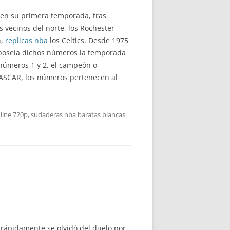
 en su primera temporada, tras
s vecinos del norte, los Rochester
n,
replicas nba
los Celtics. Desde 1975
 poseía dichos números la temporada
 números 1 y 2, el campeón o
 NASCAR, los números pertenecen al
line 720p
,
sudaderas nba baratas blancas
 rápidamente se olvidó del duelo por