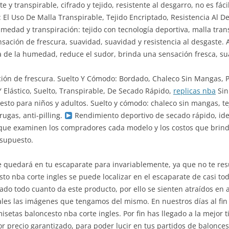
e y transpirable, cifrado y tejido, resistente al desgarro, no es fá
 El Uso De Malla Transpirable, Tejido Encriptado, Resistencia Al D
medad y transpiración: tejido con tecnología deportiva, malla tran
ación de frescura, suavidad, suavidad y resistencia al desgaste. 
a de la humedad, reduce el sudor, brinda una sensación fresca, sua
ción de frescura. Suelto Y Cómodo: Bordado, Chaleco Sin Mangas, P
Y Elástico, Suelto, Transpirable, De Secado Rápido,
replicas nba
Sin
sto para niños y adultos. Suelto y cómodo: chaleco sin mangas, teji
rugas, anti-pilling.
Rendimiento deportivo de secado rápido, idea
o que examinen los compradores cada modelo y los costos que brind
esupuesto.
e quedará en tu escaparate para invariablemente, ya que no te res
sto nba corte ingles se puede localizar en el escaparate de casi to
o todo cuanto da este producto, por ello se sienten atraídos en ad
ales las imágenes que tengamos del mismo. En nuestros días al fi
misetas baloncesto nba corte ingles. Por fin has llegado a la mejor 
precio garantizado, para poder lucir en tus partidos de baloncesto