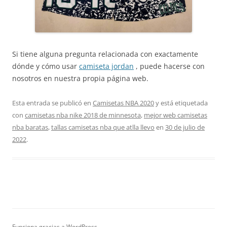
Si tiene alguna pregunta relacionada con exactamente
dónde y cómo usar
camiseta jordan
, puede hacerse con
nosotros en nuestra propia página web.
Esta entrada se publicó en
Camisetas NBA 2020
y está etiquetada
con
camisetas nba nike 2018 de minnesota
,
mejor web camisetas
nba baratas
,
tallas camisetas nba que atlla llevo
en
30 de julio de
2022
.
Funciona gracias a WordPress