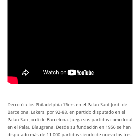
Derrotó a los Philadelphia 76ers en el Palau Sant Jordi de
Barcelona. Lakers, por 92-88, en partido disputado en el
Palau San Jordi de Barcelona. Juega sus partidos como local
en el Palau Blaugrana. Desde su fundación en 1956 se han
disputado más de 11 000 partidos siendo de nuevo los tres