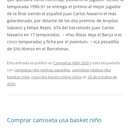
temporada 1990-91 se entrega el premio al mejor jugador
de la final siendo el español Juan Carlos Navarro el más
galardonado, por delante de los dos premios de Arvydas
Sabonis y Felipe Reyes. 674 del barcelonés Juan Carlos
Navarro en 17 temporadas. ↑ «Pau Ribas deja el Barça tras
cinco temporadas y ficha por el Joventut». ↑ «La pesadilla
de Sito Alonso en el Barcelona».
Esta entrada se publicó en
Camisetas NBA 2020
y está etiquetada
con
camisetas nba replicas zapatillas
,
camisetas replicas nba
baratas rojas
,
ropa nba barata online niños
en
20 de octubre de
2020
.
Comprar camiseta usa basket niño