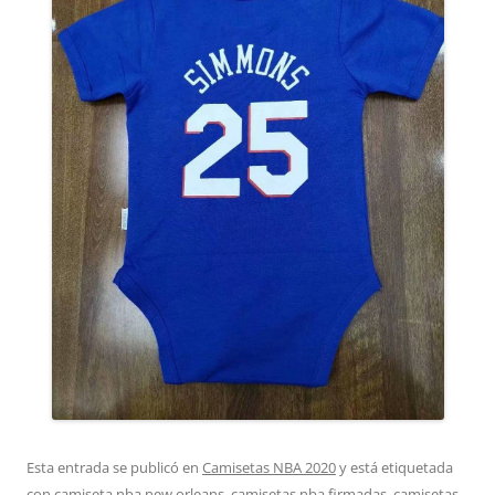
Esta entrada se publicó en
Camisetas NBA 2020
y está etiquetada
con
camiseta nba new orleans
,
camisetas nba firmadas
,
camisetas