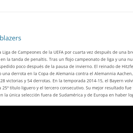
blazers
la Liga de Campeones de la UEFA por cuarta vez después de una b
l en la tanda de penaltis. Tras un flojo campeonato de liga y una n
edido poco después de la pausa de invierno. El reinado de Hitzfe
una derrota en la Copa de Alemania contra el Alemannia Aachen, 
8 victorias y 54 derrotas. En la temporada 2014-15, el Bayern vol
25º título liguero y el tercero consecutivo. Su mejor resultado fu
en la única selección fuera de Sudamérica y de Europa en haber lo