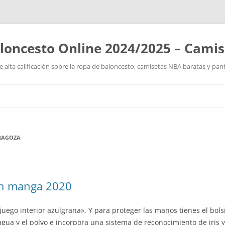
loncesto Online 2024/2025 – Cami
 alta calificación sobre la ropa de baloncesto, camisetas NBA baratas y pan
Saltar
al
contenido
RAGOZA
on manga 2020
l juego interior azulgrana». Y para proteger las manos tienes el bol
gua y el polvo e incorpora una sistema de reconocimiento de iris y 