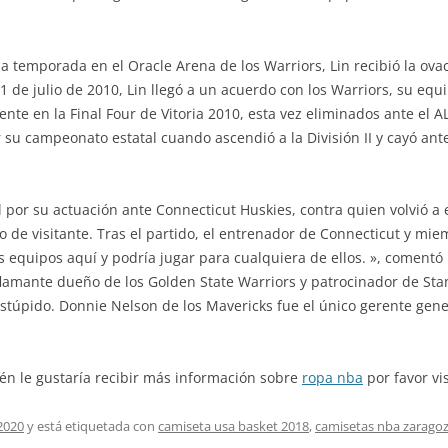
 la temporada en el Oracle Arena de los Warriors, Lin recibió la o
21 de julio de 2010, Lin llegó a un acuerdo con los Warriors, su equi
iente en la Final Four de Vitoria 2010, esta vez eliminados ante el 
 su campeonato estatal cuando ascendió a la División II y cayó ant
l por su actuación ante Connecticut Huskies, contra quien volvió a
 de visitante. Tras el partido, el entrenador de Connecticut y mi
 equipos aquí y podría jugar para cualquiera de ellos. », comentó 
flamante dueño de los Golden State Warriors y patrocinador de Sta
estúpido. Donnie Nelson de los Mavericks fue el único gerente gener
ién le gustaría recibir más información sobre
ropa nba
por favor vis
2020
y está etiquetada con
camiseta usa basket 2018
,
camisetas nba zarago