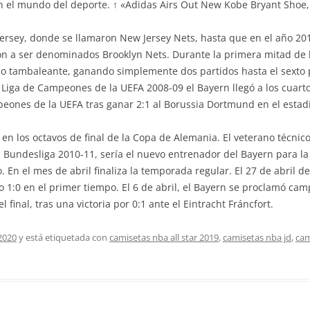
n el mundo del deporte. ↑ «Adidas Airs Out New Kobe Bryant Shoe
rsey, donde se llamaron New Jersey Nets, hasta que en el año 201
on a ser denominados Brooklyn Nets. Durante la primera mitad de 
pio tambaleante, ganando simplemente dos partidos hasta el sexto
la Liga de Campeones de la UEFA 2008-09 el Bayern llegó a los cuarto
eones de la UEFA tras ganar 2:1 al Borussia Dortmund en el esta
en los octavos de final de la Copa de Alemania. El veterano técnic
Bundesliga 2010-11, sería el nuevo entrenador del Bayern para la
o. En el mes de abril finaliza la temporada regular. El 27 de abril 
 1:0 en el primer tiempo. El 6 de abril, el Bayern se proclamó camp
el final, tras una victoria por 0:1 ante el Eintracht Fráncfort.
2020
y está etiquetada con
camisetas nba all star 2019
,
camisetas nba jd
,
cam