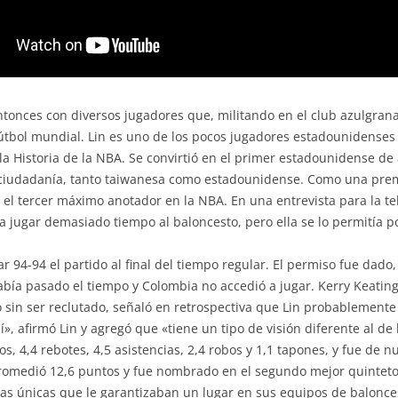
ntonces con diversos jugadores que, militando en el club azulgran
 fútbol mundial. Lin es uno de los pocos jugadores estadounidenses
a Historia de la NBA. Se convirtió en el primer estadounidense d
 ciudadanía, tanto taiwanesa como estadounidense. Como una prem
el tercer máximo anotador en la NBA. En una entrevista para la tel
a jugar demasiado tiempo al baloncesto, pero ella se lo permitía po
94-94 el partido al final del tiempo regular. El permiso fue dado,
abía pasado el tiempo y Colombia no accedió a jugar. Kerry Keating
o sin ser reclutado, señaló en retrospectiva que Lin probablemen
», afirmó Lin y agregó que «tiene un tipo de visión diferente al de
s, 4,4 rebotes, 4,5 asistencias, 2,4 robos y 1,1 tapones, y fue de
promedió 12,6 puntos y fue nombrado en el segundo mejor quinteto 
as únicas que le garantizaban un lugar en sus equipos de balonces