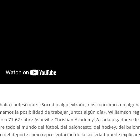
halía confesó que: «Sucedió algo extraño, nos conocimos en alguna
amos la posibilidad de trabajar juntos algún día». Williamson regr
ia 71-62 sobre Asheville Christian Academy. A cada jugador se le a
e todo el mundo del fútbol, del baloncesto, del hockey, del balon
o del deporte como representación de la sociedad puede explicar 