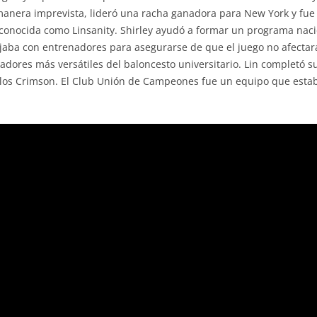
manera imprevista, lideró una racha ganadora para New York y fue a
conocida como Linsanity. Shirley ayudó a formar un programa naci
jaba con entrenadores para asegurarse de que el juego no afectara
gadores más versátiles del baloncesto universitario. Lin completó su
 los Crimson. El Club Unión de Campeones fue un equipo que esta