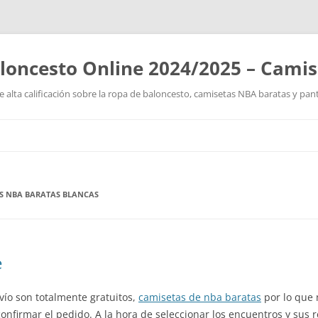
loncesto Online 2024/2025 – Cami
 alta calificación sobre la ropa de baloncesto, camisetas NBA baratas y pan
Saltar
al
contenido
AS NBA BARATAS BLANCAS
e
nvío son totalmente gratuitos,
camisetas de nba baratas
por lo que 
confirmar el pedido. A la hora de seleccionar los encuentros y sus 