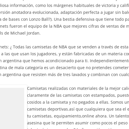
liosa información, como los márgenes habituales de victoria y calif
ersión anotadora evolucionada, adaptación perfecta a jugar sin ba
a de bases con Lonzo Ball?). Una bestia defensiva que tiene todo 
ornets fueron el equipo de la NBA que mejores cifras de ventas de
ls de Michael Jordan.
nets: ¿ Todas las camisetas de NBA que se venden a través de est
s a las que usan los jugadores, y están fabricadas de un materia 
n argentina que hemos acondicionado para ti. Independientemente de
tina de mala categoría es un desacierto que no pretendes cometer
n argentina que resisten más de tres lavados y combinan con cualq
Camisetas realizadas con materiales de la mejor cal
claramente de las camisetas con estampados, puest
cosidos a la camiseta y no pegados a ellas. Somos u
camisetas deportivas.así que cualquiera que sea el
tu camisetas, equipamiento,online ahora. Un talent
asesina que le permiten asumir como pocos el peso 