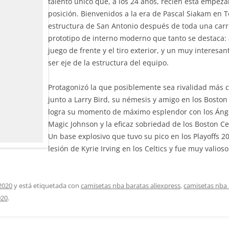
talento único que, a los 24 años, recién está empez
posición. Bienvenidos a la era de Pascal Siakam en T
estructura de San Antonio después de toda una carre
prototipo de interno moderno que tanto se destaca: a
juego de frente y el tiro exterior, y un muy interesa
ser eje de la estructura del equipo.
Protagonizó la que posiblemente sea rivalidad más c
junto a Larry Bird, su némesis y amigo en los Boston 
logra su momento de máximo esplendor con los Ángel
Magic Johnson y la eficaz sobriedad de los Boston Cel
Un base explosivo que tuvo su pico en los Playoffs 2
lesión de Kyrie Irving en los Celtics y fue muy valios
2020
y está etiquetada con
camisetas nba baratas aliexpress
,
camisetas nba 
020
.