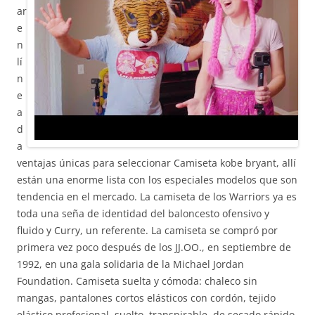
ar
e
n
lí
n
e
a
d
a
ventajas únicas para seleccionar Camiseta kobe bryant, allí
están una enorme lista con los especiales modelos que son
tendencia en el mercado. La camiseta de los Warriors ya es
toda una seña de identidad del baloncesto ofensivo y
fluido y Curry, un referente. La camiseta se compró por
primera vez poco después de los JJ.OO., en septiembre de
1992, en una gala solidaria de la Michael Jordan
Foundation. Camiseta suelta y cómoda: chaleco sin
mangas, pantalones cortos elásticos con cordón, tejido
elástico profesional, suelto, transpirable, de secado rápido,