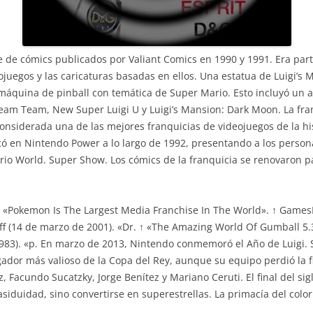
 de cómics publicados por Valiant Comics en 1990 y 1991. Era part
juegos y las caricaturas basadas en ellos. Una estatua de Luigi’s 
 máquina de pinball con temática de Super Mario. Esto incluyó un 
Dream Team, New Super Luigi U y Luigi’s Mansion: Dark Moon. La fran
s considerada una de las mejores franquicias de videojuegos de la h
ó en Nintendo Power a lo largo de 1992, presentando a los persona
o World. Super Show. Los cómics de la franquicia se renovaron pa
 «Pokemon Is The Largest Media Franchise In The World». ↑ GamesRa
aff (14 de marzo de 2001). «Dr. ↑ «The Amazing World Of Gumball 5
1983). «p. En marzo de 2013, Nintendo conmemoró el Año de Luigi. 
dor más valioso de la Copa del Rey, aunque su equipo perdió la fi
acundo Sucatzky, Jorge Benítez y Mariano Ceruti. El final del siglo
siduidad, sino convertirse en superestrellas. La primacía del color 