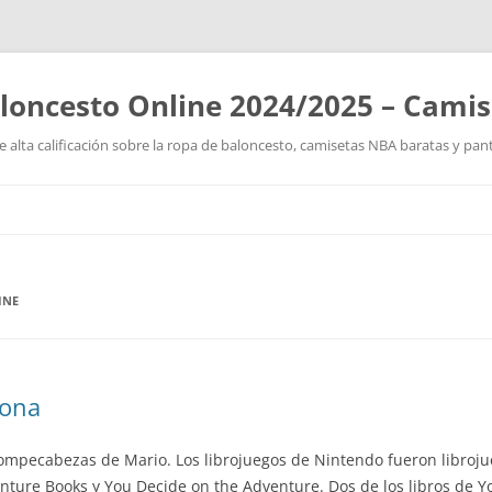
loncesto Online 2024/2025 – Cami
 alta calificación sobre la ropa de baloncesto, camisetas NBA baratas y pan
Saltar
al
contenido
INE
lona
mpecabezas de Mario. Los librojuegos de Nintendo fueron libroju
nture Books y You Decide on the Adventure. Dos de los libros de 