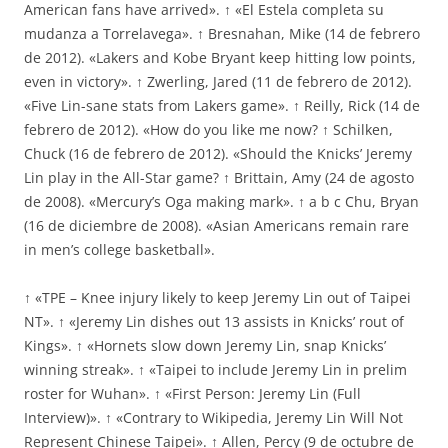
American fans have arrived». ↑ «El Estela completa su
mudanza a Torrelavega». ↑ Bresnahan, Mike (14 de febrero
de 2012). «Lakers and Kobe Bryant keep hitting low points,
even in victory». ↑ Zwerling, Jared (11 de febrero de 2012).
«Five Lin-sane stats from Lakers game». ↑ Reilly, Rick (14 de
febrero de 2012). «How do you like me now? ↑ Schilken,
Chuck (16 de febrero de 2012). «Should the Knicks’ Jeremy
Lin play in the All-Star game? ↑ Brittain, Amy (24 de agosto
de 2008). «Mercury’s Oga making mark». ↑ a b c Chu, Bryan
(16 de diciembre de 2008). «Asian Americans remain rare
in men’s college basketball».
↑ «TPE – Knee injury likely to keep Jeremy Lin out of Taipei
NT». ↑ «Jeremy Lin dishes out 13 assists in Knicks’ rout of
Kings». ↑ «Hornets slow down Jeremy Lin, snap Knicks’
winning streak». ↑ «Taipei to include Jeremy Lin in prelim
roster for Wuhan». ↑ «First Person: Jeremy Lin (Full
Interview)». ↑ «Contrary to Wikipedia, Jeremy Lin Will Not
Represent Chinese Taipei». ↑ Allen, Percy (9 de octubre de