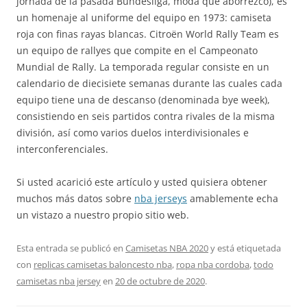
jornada de la pasada Bundesliga, moda que aborrezco), es
un homenaje al uniforme del equipo en 1973: camiseta
roja con finas rayas blancas. Citroën World Rally Team es
un equipo de rallyes que compite en el Campeonato
Mundial de Rally. La temporada regular consiste en un
calendario de diecisiete semanas durante las cuales cada
equipo tiene una de descanso (denominada bye week),
consistiendo en seis partidos contra rivales de la misma
división, así como varios duelos interdivisionales e
interconferenciales.
Si usted acarició este artículo y usted quisiera obtener
muchos más datos sobre
nba jerseys
amablemente echa
un vistazo a nuestro propio sitio web.
Esta entrada se publicó en
Camisetas NBA 2020
y está etiquetada
con
replicas camisetas baloncesto nba
,
ropa nba cordoba
,
todo
camisetas nba jersey
en
20 de octubre de 2020
.