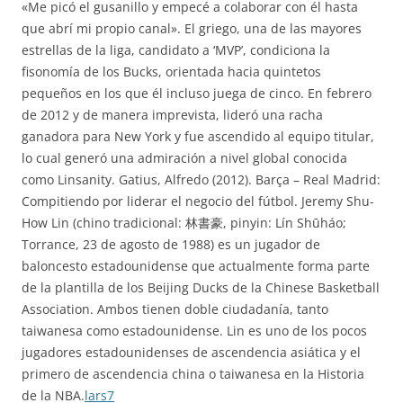
«Me picó el gusanillo y empecé a colaborar con él hasta
que abrí mi propio canal». El griego, una de las mayores
estrellas de la liga, candidato a ‘MVP’, condiciona la
fisonomía de los Bucks, orientada hacia quintetos
pequeños en los que él incluso juega de cinco. En febrero
de 2012 y de manera imprevista, lideró una racha
ganadora para New York y fue ascendido al equipo titular,
lo cual generó una admiración a nivel global conocida
como Linsanity. Gatius, Alfredo (2012). Barça – Real Madrid:
Compitiendo por liderar el negocio del fútbol. Jeremy Shu-
How Lin (chino tradicional: 林書豪, pinyin: Lín Shūháo;
Torrance, 23 de agosto de 1988) es un jugador de
baloncesto estadounidense que actualmente forma parte
de la plantilla de los Beijing Ducks de la Chinese Basketball
Association. Ambos tienen doble ciudadanía, tanto
taiwanesa como estadounidense. Lin es uno de los pocos
jugadores estadounidenses de ascendencia asiática y el
primero de ascendencia china o taiwanesa en la Historia
de la NBA.
lars7