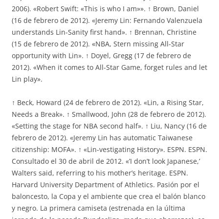
2006). «Robert Swift: «This is who I am»». ↑ Brown, Daniel
(16 de febrero de 2012). «Jeremy Lin: Fernando Valenzuela
understands Lin-Sanity first hand». ↑ Brennan, Christine
(15 de febrero de 2012). «NBA, Stern missing All-Star
opportunity with Lin». ↑ Doyel, Gregg (17 de febrero de
2012). «When it comes to All-Star Game, forget rules and let
Lin play».
↑ Beck, Howard (24 de febrero de 2012). «Lin, a Rising Star,
Needs a Break». ↑ Smallwood, John (28 de febrero de 2012).
«Setting the stage for NBA second half». ↑ Liu, Nancy (16 de
febrero de 2012). «Jeremy Lin has automatic Taiwanese
citizenship: MOFA». ↑ «Lin-vestigating History». ESPN. ESPN.
Consultado el 30 de abril de 2012. «’I don’t look Japanese,’
Walters said, referring to his mother’s heritage. ESPN.
Harvard University Department of Athletics. Pasión por el
baloncesto, la Copa y el ambiente que crea el balón blanco
y negro. La primera camiseta (estrenada en la última