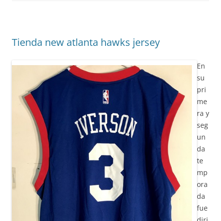
Tienda new atlanta hawks jersey
En
su
pri
me
ra y
seg
un
da
te
mp
ora
da
fue
diri