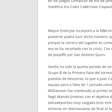
en los Juegos Olímpicos de Río de Jane
Soviética era Сою́з Сове́тских Социали
Wayne Embryse incorporó a la NBA en 1
posterior podrá lucir dicho número, 
porque la carrera del jugador es corta
eso se ha recortado con la crisis. Con
de playoffs por San Antonio Spurs.
Sevilla ha sido la quinta parada de 
Grupo B de la Primera Fase del torne
puestos de descenso, lo que a Juan Ca
equipo pero a falta de 1 jornada con
Williamson fue nombrado al primer eq
llegó Manolo Jiménez con el objetivo 
extradeportivo muy cargado (tres entre
eliminar en dieciseisavos de final al 