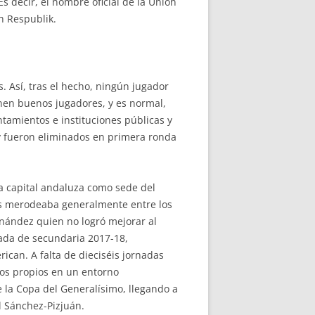
s decir, el nombre oficial de la Unión
h Respublik.
. Así, tras el hecho, ningún jugador
nen buenos jugadores, y es normal,
ntamientos e instituciones públicas y
s y fueron eliminados en primera ronda
a capital andaluza como sede del
les merodeaba generalmente entre los
rnández quien no logró mejorar al
rada de secundaria 2017-18,
can. A falta de dieciséis jornadas
tos propios en un entorno
de la Copa del Generalísimo, llegando a
l Sánchez-Pizjuán.