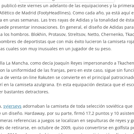
 publicó este viernes un adelanto de las equipaciones y la primera
 Atlético de Madrid (FootyHeadlines). Como cada año, ya está aquí e
en unas semanas. Las tres rayas de Adidas y la tonalidad de ésta
de presentar innovaciones. En general, el diseño de Adidas para 
 a los hombros. Blokhin, Protasov, Streltsov, Netto, Chernenko, Tka
mbres de deportistas que con más éxito lucieron la camiseta roja 
 las cuales son muy inusuales en un jugador de su peso.
stilla La Mancha, como decía Joaquín Reyes impersonando a Tkachen
n la uniformidad de las franjas, pero en este caso, sigue sin funci
sa de venta on-line Rakuten se convierte en el principal patrocina
arí en la camiseta azulgrana. En esta equipación destaca que el es
r bastantes detractores.
a,
syjerseys
adornaban la camiseta de toda selección soviética que 
un diseño. Hardaway, por su parte, firmó 17,2 puntos y 10 asistenc
meras referencias a juegos se localizan en sepulturas de reyes y 
de retirarse, en octubre de 2009, quiso convertirse en golfista pro