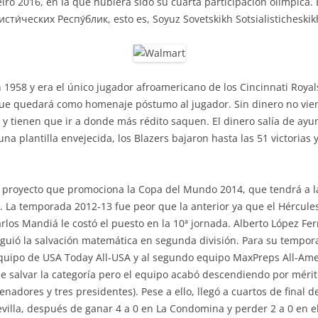
iro 2016, en la que hubiera sido su cuarta participación olímpica. E
сти́ческих Респу́блик, esto es, Soyuz Sovetskikh Sotsialisticheskik
958 y era el único jugador afroamericano de los Cincinnati Royals
que quedará como homenaje póstumo al jugador. Sin dinero no vie
 y tienen que ir a donde más rédito saquen. El dinero salía de ayu
 una plantilla envejecida, los Blazers bajaron hasta las 51 victoria
un proyecto que promociona la Copa del Mundo 2014, que tendrá a l
o. La temporada 2012-13 fue peor que la anterior ya que el Hércu
rlos Mandiá le costó el puesto en la 10ª jornada. Alberto López Fe
siguió la salvación matemática en segunda división. Para su tempo
uipo de USA Today All-USA y al segundo equipo MaxPreps All-Ameri
de salvar la categoría pero el equipo acabó descendiendo por méri
nadores y tres presidentes). Pese a ello, llegó a cuartos de final 
Sevilla, después de ganar 4 a 0 en La Condomina y perder 2 a 0 en e