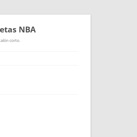
setas NBA
talón corto.