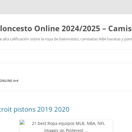
loncesto Online 2024/2025 – Cami
 alta calificación sobre la ropa de baloncesto, camisetas NBA baratas y pan
Saltar
al
contenido
ONLINE 4×4
troit pistons 2019 2020