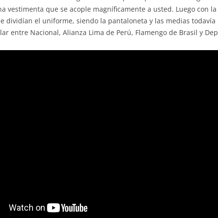
na vestimenta que se acople magníficamente a usted. Luego con la 
que dividían el uniforme, siendo la pantaloneta y las medias todaví
r entre Nacional, Alianza Lima de Perú, Flamengo de Brasil y Depo