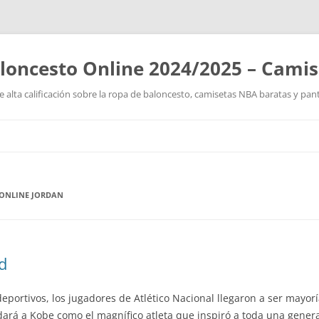
loncesto Online 2024/2025 – Cami
 alta calificación sobre la ropa de baloncesto, camisetas NBA baratas y pan
Saltar
al
contenido
ONLINE JORDAN
d
eportivos, los jugadores de Atlético Nacional llegaron a ser mayorí
dará a Kobe como el magnífico atleta que inspiró a toda una gener