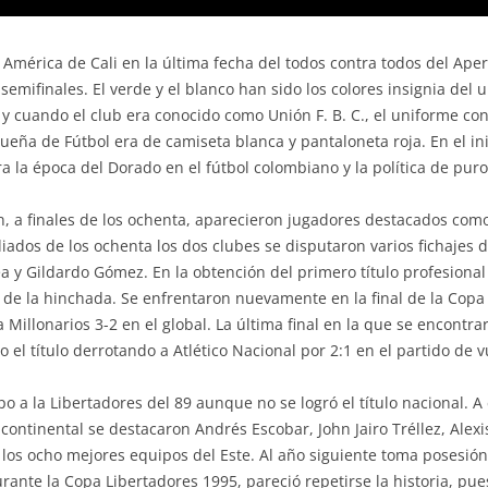
l América de Cali en la última fecha del todos contra todos del Ape
semifinales. El verde y el blanco han sido los colores insignia del 
o y cuando el club era conocido como Unión F. B. C., el uniforme c
queña de Fútbol era de camiseta blanca y pantaloneta roja. En el in
 la época del Dorado en el fútbol colombiano y la política de puros
n, a finales de los ochenta, aparecieron jugadores destacados como 
iados de los ochenta los dos clubes se disputaron varios fichajes
rea y Gildardo Gómez. En la obtención del primero título profesion
o de la hinchada. Se enfrentaron nuevamente en la final de la Copa 
a Millonarios 3-2 en el global. La última final en la que se encontra
el título derrotando a Atlético Nacional por 2:1 en el partido de v
o a la Libertadores del 89 aunque no se logró el título nacional. A 
 continental se destacaron Andrés Escobar, John Jairo Tréllez, Alex
 los ocho mejores equipos del Este. Al año siguiente toma posesió
ante la Copa Libertadores 1995, pareció repetirse la historia, pues