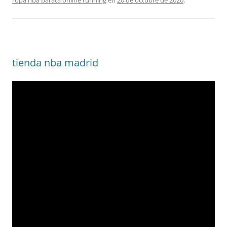
ropa nba barata online running
en
20 de octubre de 2020
.
tienda nba madrid