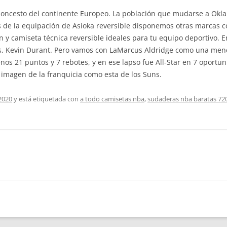
aloncesto del continente Europeo. La población que mudarse a Okl
 de la equipación de Asioka reversible disponemos otras marcas 
y camiseta técnica reversible ideales para tu equipo deportivo. En
s, Kevin Durant. Pero vamos con LaMarcus Aldridge como una menci
s 21 puntos y 7 rebotes, y en ese lapso fue All-Star en 7 oportuni
 imagen de la franquicia como esta de los Suns.
2020
y está etiquetada con
a todo camisetas nba
,
sudaderas nba baratas 72