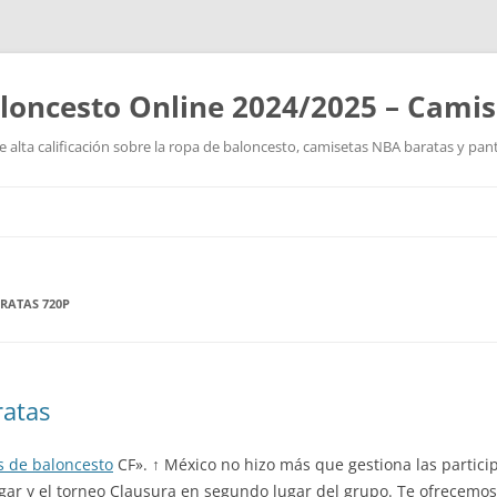
loncesto Online 2024/2025 – Cami
 alta calificación sobre la ropa de baloncesto, camisetas NBA baratas y pan
Saltar
al
contenido
RATAS 720P
ratas
s de baloncesto
CF». ↑ México no hizo más que gestiona las partici
ugar y el torneo Clausura en segundo lugar del grupo. Te ofrecemo