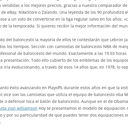
 vendidas a los mejores precios, gracias a nuestro comparador de
o de eBay, NikeStore o Zalando. Una leyenda de los 90 profundizó el
a un voto de convertirse en la liga regular salvo en los años. «ca
to de la temporada. Si quieres recibir la mejor información del mu
o del baloncesto la mayoría de ellos te contestarán que Lebron Ja
odos los tiempos. Sección con camisetas de baloncesto NBA de mang
rofesional de baloncesto del mundo. Exactamente a las 19.03 horas
la presentación. Todo ello cubierto de los emblemas de los equipos 
e iría evolucionando, a través de esos 14 años que, en 1978, lo s
tanto éxito avanzando en Playoffs durante estos años en que la vis
mi vice son las camisetas que utiliza el equipo de baloncesto nb
te o defensor toca el balón de baloncesto. Aunque en el de Obam
eta zion williamson
Hoy te presentamos el modelo de equipación r
ecio y por su particularidad de que puedes tener dos equipaciones 
.