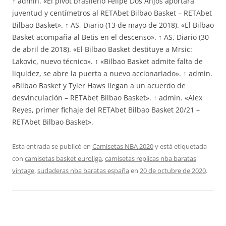
↑ admin. «El pívot brasileño Felipe Dos Anjos aportará
juventud y centímetros al RETAbet Bilbao Basket – RETAbet
Bilbao Basket». ↑ AS, Diario (13 de mayo de 2018). «El Bilbao
Basket acompaña al Betis en el descenso». ↑ AS, Diario (30
de abril de 2018). «El Bilbao Basket destituye a Mrsic:
Lakovic, nuevo técnico». ↑ «Bilbao Basket admite falta de
liquidez, se abre la puerta a nuevo accionariado». ↑ admin.
«Bilbao Basket y Tyler Haws llegan a un acuerdo de
desvinculación – RETAbet Bilbao Basket». ↑ admin. «Alex
Reyes, primer fichaje del RETAbet Bilbao Basket 20/21 –
RETAbet Bilbao Basket».
Esta entrada se publicó en
Camisetas NBA 2020
y está etiquetada
con
camisetas basket euroliga
,
camisetas replicas nba baratas
vintage
,
sudaderas nba baratas españa
en
20 de octubre de 2020
.